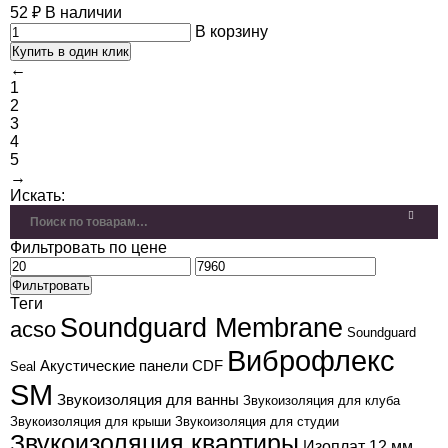
52
₽
В наличии
В корзину
Купить в один клик
←
1
2
3
4
5
→
Искать:
Фильтровать по цене
Фильтровать
Теги
Soundguard Membrane
acso
Soundguard
Виброфлекс
Акустические панели CDF
Seal
SM
Звукоизоляция для ванны
Звукоизоляция для клуба
Звукоизоляция для крыши
Звукоизоляция для студии
Звукоизоляция квартиры
Изоплат 12 мм