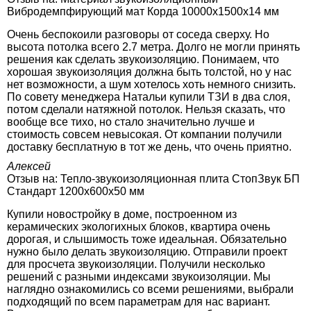
Вибродемпфирующий мат Корда 10000х1500х14 мм
Очень беспокоили разговоры от соседа сверху. Но
высота потолка всего 2.7 метра. Долго не могли принять
решения как сделать звукоизоляцию. Понимаем, что
хорошая звукоизоляция должна быть толстой, но у нас
нет возможности, а шум хотелось хоть немного снизить.
По совету менеджера Натальи купили ТЗИ в два слоя,
потом сделали натяжной потолок. Нельзя сказать, что
вообще все тихо, но стало значительно лучше и
стоимость совсем невысокая. От компании получили
доставку бесплатную в тот же день, что очень приятно.
Алексей
Отзыв на:
Тепло-звукоизоляционная плита СтопЗвук БП
Стандарт 1200х600х50 мм
Купили новостройку в доме, построенном из
керамических экологихных блоков, квартира очень
дорогая, и слышимость тоже идеальная. Обязательно
нужно было делать звукоизоляцию. Отправили проект
для просчета звукоизоляции. Получили несколько
решений с разными индексами звукоизоляции. Мы
наглядно ознакомились со всеми решениями, выбрали
подходящий по всем параметрам для нас вариант.