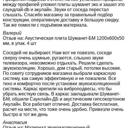
между профилей уложил плиты шуманет эко и зашил это
саундлай-db и акулайн. Звуки от соседа перестал
слышать. Спасибо магазину за правильный подбор
конструкции, оперативную доставку и большую скидку.
Так же помогли с подъёмом материала.
Валерий
Отзыв на:
Акустическая плита Шуманет-БМ 1200х600х50
мм, в упак. 4 шт
Соседей не выбирают. Нам вот не повезло, соседи
сверху очень шумные, ругаются, слышно звуки
телевизора, невозможно отдыхать. Решили сделать
звукоизоляцию. Хорошо, дом старый, потолки высокие.
По совету сотрудников магазина выбрали каркасную
систему, как самую эффективную и не пожалели. Все
тихо и комфортно после установки звукоизоляционной
системы. Каркас крепили на виброподвесы, что бы
убрать жесткую связь. В каркас закладывали Шуманет-
БМ, обшили Саунлайн-ДБ и акустическим гипсокортоном
Акулайн. Все работает отлично. Доставка бесплатная,
расчет на месте, что тоже очень удобно. Привезли очень
быстро в тот же день
Анастасия
Отзыв на:
Материал звукоизоляционный