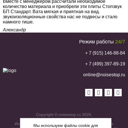
Вместе с менеджером рассчитали необходимое
количество материала и приобрели эти плиты Стопзвук
БП Стандарт. Вата мягкая и приятная на вид.
звукоизоляционные свойства нас не подвесы и стало
намного тише.
Александр
Режим работы
24/7
+ 7 (915) 146-88-84
+ 7 (499) 397-89-19
online@noisestop.ru
Copyright © noisestop.ru 2026.
Информация о товарах на сайте приведена в целях
Мы используем файлы cookie для