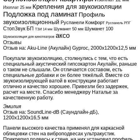
Крепления для звукоизоляции
Изоплат 25 мм
Подложка под ламинат
Профиль
звукоизоляционный
Руспанели Комфорт
Руспанель РПГ
СтопЗвук БП
Шуманет 100
Шуманет 50 мм
ТЗИ 14 мм
аксо
Шумоизоляция для кинотеатров
Отзывы
Отзыв на:
Aku-Line (Акулайн) Gyproc, 2000х1200х12,5 мм
Покупали звукоизоляцию, столкнулись с тем, что есть
специальный акустический гипсокартон Акулайн, раньше
о таком не слышали. Он отличается составом, есть
специальные добавки и он более тяжёлый. Вместе со
звукоизолирующей ватой в конструкции работает
отлично и качество хорошее. Привезли без задержек,
расчет на месте. Спасибо менеджеру Наталье за
качественную работу.
Эмилия
Отзыв на:
SoundLine-dB (Саундлайн-дБ),
1200х1200х16,5 мм
Панели высокого качества применял для каркасной
облицовки стен на виброподвесах ультракустик.
Прикрепил подвесы к стене, на них установил профиль,