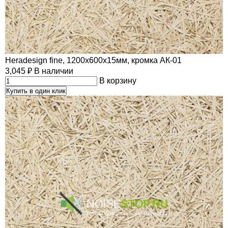
Heradesign fine, 1200х600х15мм, кромка АК-01
3,045
₽
В наличии
В корзину
Купить в один клик