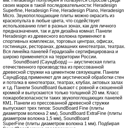
мм. Heradesign популярен и пользуется спросом среди
своих марок в такой последовательности:
Heradesign
Superfine
,
Heradesign Fine
,
Heradesign Plano
,
Heradesign
Micro
. Звукопоглощающие плиты можно окрасить из
краскопульта в любые цвета, что содействует
использованию плит в разных зонах, как для личного
предназначения, так и для дизайна комнат. Панели
Heradesign из древесного волокна применяют в
спортивных комплексах, торговых центрах, офисах,
гостиницах, ресторанах, домашних кинотеатрах, театрах.
Вся линейка панелей Герадизайн сертифицирована и
широко применяется на территории России.
SoundBoard (СаундБорд) — а
кустическая плита
отечественного производства из прессованной
древесной стружки на цементном связующем. Панели
СаундБорд применяют для акустической обработки стен
и потолка в кинотеатрах, театрах, клубах, актовых залах
и т.д. Панели SoundBoard бывают с ровной и скошенной
кромкой и выпускаются только толщиной 20 мм. Класс
пожаробезопасности таких звукопоглощающих панелей
КМ1. Панели из прессованной древесной стружки
выпускают трех типов:
SoundBoard Fine
(плиты
диаметром волокна 2 мм),
SoundBoard ExtraFine
(плиты
диаметром волокна 1,5 мм),
SoundBoard
SuperFine
(плиты диаметром волокна 1 мм). Подбирая