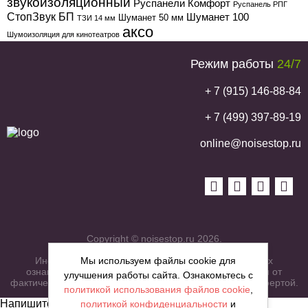
звукоизоляционный
Руспанели Комфорт
Руспанель РПГ
СтопЗвук БП
Шуманет 100
Шуманет 50 мм
ТЗИ 14 мм
аксо
Шумоизоляция для кинотеатров
Режим работы
24/7
+ 7 (915) 146-88-84
+ 7 (499) 397-89-19
online@noisestop.ru
Copyright © noisestop.ru 2026.
Мы используем файлы cookie для
Информация о товарах на сайте приведена в целях
ознакомленияя. Фотографии, цвета могут отличаться от
улучшения работы сайта. Ознакомьтесь с
фактических характеристик и не являются публичной офертой.
политикой использования файлов cookie
,
Напишите нам сообщение
политикой конфиденциальности
и