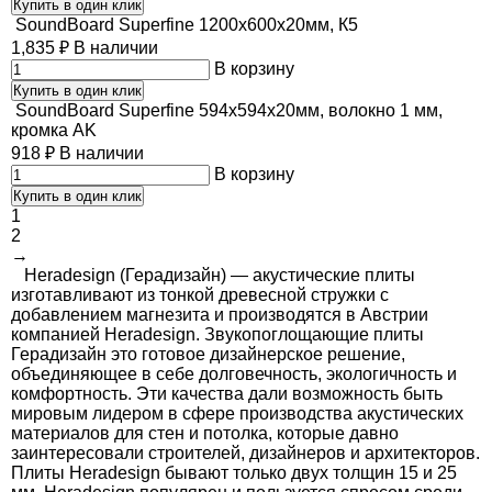
Купить в один клик
SoundBoard Superfine 1200х600х20мм, К5
1,835
₽
В наличии
В корзину
Купить в один клик
SoundBoard Superfine 594х594х20мм, волокно 1 мм,
кромка AK
918
₽
В наличии
В корзину
Купить в один клик
1
2
→
Heradesign (Герадизайн) — а
кустические плиты
изготавливают из тонкой древесной стружки с
добавлением магнезита и производятся в Австрии
компанией Heradesign. Звукопоглощающие плиты
Герадизайн это готовое дизайнерское решение,
объединяющее в себе долговечность, экологичность и
комфортность. Эти качества дали возможность быть
мировым лидером в сфере производства акустических
материалов для стен и потолка, которые давно
заинтересовали строителей, дизайнеров и архитекторов.
Плиты Heradesign бывают только двух толщин 15 и 25