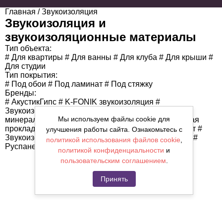
Главная
/ Звукоизоляция
Звукоизоляция и
звукоизоляционные материалы
Тип объекта:
#
Для квартиры
#
Для ванны
#
Для клуба
#
Для крыши
#
Для студии
Тип покрытия:
#
Под обои
#
Под ламинат
#
Под стяжку
Бренды:
#
АкустикГипс
#
K-FONIK звукоизоляция
#
Звукоизоляция Steico
#
Акулайт - акустическая
Мы используем файлы cookie для
минеральная плита
#
Вибростек звукоизоляционная
прокладка
#
Виброподвесы Сонокреп
#
Шумопласт
#
улучшения работы сайта. Ознакомьтесь с
Звукоизоляционные материалы Isoplaat (Изоплат)
#
политикой использования файлов cookie
,
Руспанель звукоизоляция
политикой конфиденциальности
и
пользовательским соглашением
.
Принять