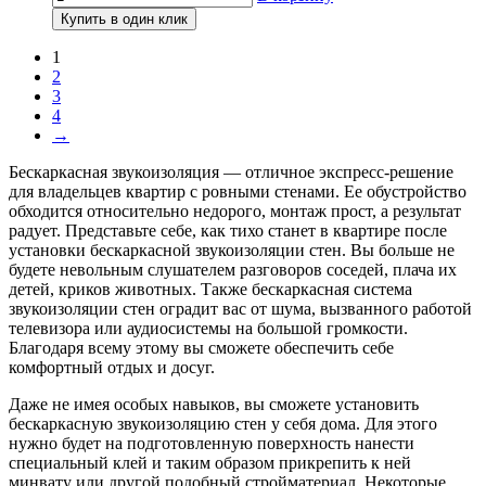
Купить в один клик
1
2
3
4
→
Бескаркасная звукоизоляция — отличное экспресс-решение
для владельцев квартир с ровными стенами. Ее обустройство
обходится относительно недорого, монтаж прост, а результат
радует. Представьте себе, как тихо станет в квартире после
установки бескаркасной звукоизоляции стен. Вы больше не
будете невольным слушателем разговоров соседей, плача их
детей, криков животных. Также бескаркасная система
звукоизоляции стен оградит вас от шума, вызванного работой
телевизора или аудиосистемы на большой громкости.
Благодаря всему этому вы сможете обеспечить себе
комфортный отдых и досуг.
Даже не имея особых навыков, вы сможете установить
бескаркасную звукоизоляцию стен у себя дома. Для этого
нужно будет на подготовленную поверхность нанести
специальный клей и таким образом прикрепить к ней
минвату или другой подобный стройматериал. Некоторые