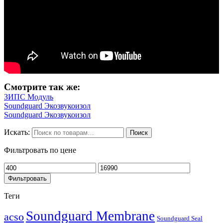
Смотрите так же:
ЗИПС Модуль
Soundguard Экозвукоизол
Soundguard Экозвукоизол
Искать:
Поиск
Фильтровать по цене
Фильтровать
Теги
Soundguard Membrane
acso
Soundguard Seal