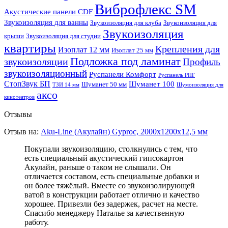
Виброфлекс SM
Акустические панели CDF
Звукоизоляция для ванны
Звукоизоляция для клуба
Звукоизоляция для
Звукоизоляция
крыши
Звукоизоляция для студии
квартиры
Крепления для
Изоплат 12 мм
Изоплат 25 мм
Подложка под ламинат
звукоизоляции
Профиль
звукоизоляционный
Руспанели Комфорт
Руспанель РПГ
СтопЗвук БП
Шуманет 100
Шуманет 50 мм
ТЗИ 14 мм
Шумоизоляция для
аксо
кинотеатров
Отзывы
Отзыв на:
Aku-Line (Акулайн) Gyproc, 2000х1200х12,5 мм
Покупали звукоизоляцию, столкнулись с тем, что
есть специальный акустический гипсокартон
Акулайн, раньше о таком не слышали. Он
отличается составом, есть специальные добавки и
он более тяжёлый. Вместе со звукоизолирующей
ватой в конструкции работает отлично и качество
хорошее. Привезли без задержек, расчет на месте.
Спасибо менеджеру Наталье за качественную
работу.