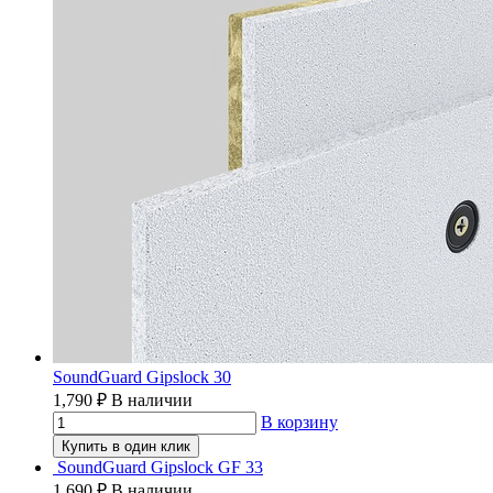
SoundGuard Gipslock 30
1,790
₽
В наличии
В корзину
Купить в один клик
SoundGuard Gipslock GF 33
1,690
₽
В наличии