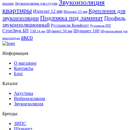
Звукоизоляция
крыши
Звукоизоляция для студии
квартиры
Крепления для
Изоплат 12 мм
Изоплат 25 мм
Подложка под ламинат
звукоизоляции
Профиль
звукоизоляционный
Руспанели Комфорт
Руспанель РПГ
СтопЗвук БП
Шуманет 100
Шуманет 50 мм
ТЗИ 14 мм
Шумоизоляция для
аксо
кинотеатров
Информация
О магазине
Контакты
Блог
Каталог
Акустика
Виброизоляция
Звукоизоляция
Бренды
ЗИПС
Шуманет