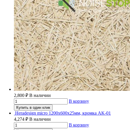
2,800
₽
В наличии
В корзину
Купить в один клик
Heradesign micro 1200х600х25мм, кромка AK-01
4,274
₽
В наличии
В корзину