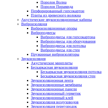
Поролон Волна
Поролон Пирамида
Перфорированный гипсокартон
Плиты из древесного волокна
Акустические звукоизоляционные кабины
Виброизоляция
Виброизоляционные опоры
Виброподвесы
Виброподвесы для гипсокартона
Виброподвесы для оборудования
Виброподвесы для потолка
Виброподвесы для стен
Пружинные виброизоляторы
Звукоизоляция
Акустические минплиты
Бескаркасная звукоизоляция
Бескаркасная звукоизоляция потолка
Бескаркасная звукоизоляция стен
Звукоизоляционная лента
Звукоизоляционные мембраны
Звукоизоляционные панели
Звукоизоляционный герметик
Звукоизоляционный клей
Звукоизоляция воздуховодов
Звукоизоляция перегородок