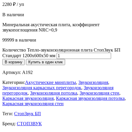
2280
₽
/ уп
В наличии
Минеральная акустическая плита, коэффициент
звукопоглощения NRC=0,9
99999 в наличии
Количество Тепло-звукоизоляционная плита СтопЗвук БП
Стандарт 1200х600х50 мм
В корзину
Купить в один клик
Артикул:
A192
Категории:
Акустические минплиты
,
Звукоизоляция
,
Звукоизоляция каркасных перегородок
,
Звукоизоляция
перегородок
,
Звукоизоляция потолка
,
Звукоизоляция стен
,
Каркасная звукоизоляция
,
Каркасная звукоизоляция потолка
,
Каркасная звукоизоляция стен
Теги:
СтопЗвук БП
Бренд:
СТОПЗВУК