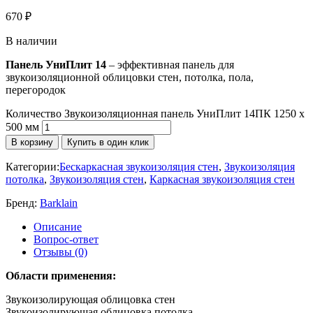
670
₽
В наличии
Панель УниПлит 14
– эффективная панель для
звукоизоляционной облицовки стен, потолка, пола,
перегородок
Количество Звукоизоляционная панель УниПлит 14ПК 1250 х
500 мм
В корзину
Купить в один клик
Категории:
Бескаркасная звукоизоляция стен
,
Звукоизоляция
потолка
,
Звукоизоляция стен
,
Каркасная звукоизоляция стен
Бренд:
Barklain
Описание
Вопрос-ответ
Отзывы (0)
Области применения:
Звукоизолирующая облицовка стен
Звукоизолирующая облицовка потолка