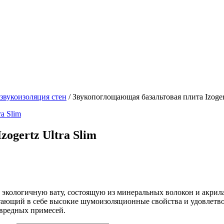
звукоизоляция стен
/ Звукопоглощающая базальтовая плита Izogert
ogertz Ultra Slim
ой экологичную вату, состоящую из минеральных волокон и акрил
етающий в себе высокие шумоизоляционные свойства и удовлетв
 вредных примесей.