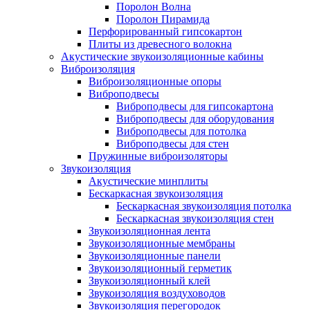
Поролон Волна
Поролон Пирамида
Перфорированный гипсокартон
Плиты из древесного волокна
Акустические звукоизоляционные кабины
Виброизоляция
Виброизоляционные опоры
Виброподвесы
Виброподвесы для гипсокартона
Виброподвесы для оборудования
Виброподвесы для потолка
Виброподвесы для стен
Пружинные виброизоляторы
Звукоизоляция
Акустические минплиты
Бескаркасная звукоизоляция
Бескаркасная звукоизоляция потолка
Бескаркасная звукоизоляция стен
Звукоизоляционная лента
Звукоизоляционные мембраны
Звукоизоляционные панели
Звукоизоляционный герметик
Звукоизоляционный клей
Звукоизоляция воздуховодов
Звукоизоляция перегородок