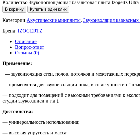
Количество Звукопоглощающая базальтовая плита Izogertz Ultra
В корзину
Купить в один клик
Категории:
Акустические минплиты
,
Звукоизоляция каркасных
Бренд:
IZOGERTZ
Описание
Вопрос-ответ
Отзывы (0)
Применение:
— звукоизоляция стен, полов, потолков и межэтажных перек
— применяется для звукоизоляции пола, в совокупности с “пл
— подходит для помещений с высокими требованиями к эколог
студии звукозаписи и т.д.).
Достоинства:
— универсальность использования;
— высокая упругость и масса;