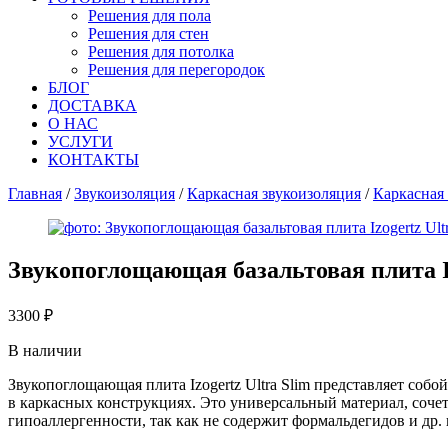
Решения для пола
Решения для стен
Решения для потолка
Решения для перегородок
БЛОГ
ДОСТАВКА
О НАС
УСЛУГИ
КОНТАКТЫ
Главная
/
Звукоизоляция
/
Каркасная звукоизоляция
/
Каркасная 
Звукопоглощающая базальтовая плита Iz
3300
₽
В наличии
Звукопоглощающая плита Izogertz Ultra Slim представляет соб
в каркасных конструкциях. Это универсальный материал, соч
гипоаллергенности, так как не содержит формальдегидов и др.