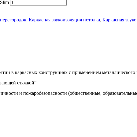
 Slim
 перегородок
,
Каркасная звукоизоляция потолка
,
Каркасная звуко
рытий в каркасных конструкциях с применением металлического
авающей стяжкой”;
ичности и пожаробезопасности (общественные, образовательные