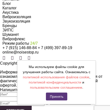
Блог
Каталог
Акустика
Виброизоляция
Звукоизоляция
Бренды
ЗИПС
Шуманет
Виброфлекс
Режим работы
24/7
+ 7 (915) 146-88-84
+ 7 (499) 397-89-19
online@noisestop.ru
Copyright © noisestop.ru 2026.
Мы используем файлы cookie для
улучшения работы сайта. Ознакомьтесь с
Информация о товарах на сайте приведена в целях
ознакомленияя. Фотографии, цвета могут отличаться от
политикой использования файлов cookie
,
фактических характеристик и не являются публичной
политикой конфиденциальности
и
офертой.
пользовательским соглашением
.
Напишите нам сообщение
Принять