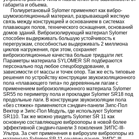
габарита и объема.
Полиуретановый Sylomer применяют как вибро-
шумоизоляционный материал, разрывающий жесткую
связь между конструкцией и основанием в системах
плавающих полов, технического оснащения, оснований
домов зданий. Виброизолирующий материал Sylomer
способен выдерживать большую устойчивость к
перегрузкам, способностью выдерживать 2 миллиона
циклов нагружения, при этом, сохраняет
виброизоляционные качества больше тридцати лет.
Параметры материала SYLOMER SR подбираются
персонально под любое спецоборудование, в
зависимости от массы и точек опор. Так же есть типовые
решения по устройству конструкции звукоизоляционного
пола «плавающего типа» по деревянным лагам с
применением виброизоляционного материала
Sylomer
SR55
по периметру пола и прокладки
Sylomer SR18
под
продольные лаги. В конструкции звукоизоляции пола
«без стяжек» применяются сэндвич-панели
Зипс-Пол
Вектор
и
Зипс-Пол Модуль
, где используют
Sylomer
SR110
. Так же можно увидеть Sylomer SR 11 как
основную составляющую виброопоры в новой более
эффективной сэндвич-панели 3 поколения ЗИПС-III-
Ультра. За счет применения в виброузле виброопоры из
материала Sylomer SR 11 сендвич-панель ЗИПС-III-