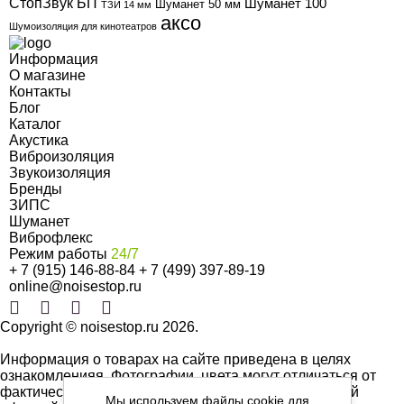
СтопЗвук БП
Шуманет 100
Шуманет 50 мм
ТЗИ 14 мм
аксо
Шумоизоляция для кинотеатров
Информация
О магазине
Контакты
Блог
Каталог
Акустика
Виброизоляция
Звукоизоляция
Бренды
ЗИПС
Шуманет
Виброфлекс
Режим работы
24/7
+ 7 (915) 146-88-84
+ 7 (499) 397-89-19
online@noisestop.ru
Copyright © noisestop.ru 2026.
Информация о товарах на сайте приведена в целях
ознакомленияя. Фотографии, цвета могут отличаться от
фактических характеристик и не являются публичной
Мы используем файлы cookie для