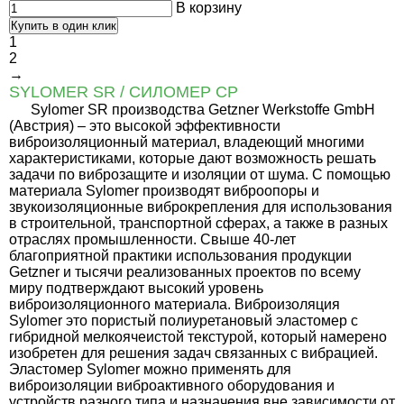
В корзину
Купить в один клик
1
2
→
SYLOMER SR / СИЛОМЕР СР
Sylomer SR производства Getzner Werkstoffe GmbH
(Австрия) – это высокой эффективности
виброизоляционный материал, владеющий многими
характеристиками, которые дают возможность решать
задачи по виброзащите и изоляции от шума. С помощью
материала Sylomer производят виброопоры и
звукоизоляционные виброкрепления для использования
в строительной, транспортной сферах, а также в разных
отраслях промышленности. Свыше 40-лет
благоприятной практики использования продукции
Getzner и тысячи реализованных проектов по всему
миру подтверждают высокий уровень
виброизоляционного материала. Виброизоляция
Sylomer это пористый полиуретановый эластомер с
гибридной мелкоячеистой текстурой, который намерено
изобретен для решения задач связанных с вибрацией.
Эластомер Sylomer можно применять для
виброизоляции виброактивного оборудования и
устройств разного типа и назначения вне зависимости от