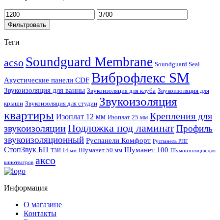
Фильтровать
Теги
Soundguard Membrane
acso
Soundguard Seal
Виброфлекс SM
Акустические панели CDF
Звукоизоляция для ванны
Звукоизоляция для клуба
Звукоизоляция для
Звукоизоляция
крыши
Звукоизоляция для студии
квартиры
Крепления для
Изоплат 12 мм
Изоплат 25 мм
Подложка под ламинат
звукоизоляции
Профиль
звукоизоляционный
Руспанели Комфорт
Руспанель РПГ
СтопЗвук БП
Шуманет 100
Шуманет 50 мм
ТЗИ 14 мм
Шумоизоляция для
аксо
кинотеатров
Информация
О магазине
Контакты