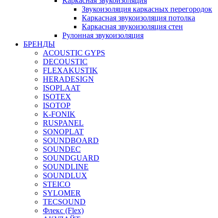
Каркасная звукоизоляция
Звукоизоляция каркасных перегородок
Каркасная звукоизоляция потолка
Каркасная звукоизоляция стен
Рулонная звукоизоляция
БРЕНДЫ
ACOUSTIC GYPS
DECOUSTIC
FLEXAKUSTIK
HERADESIGN
ISOPLAAT
ISOTEX
ISOTOP
K-FONIK
RUSPANEL
SONOPLAT
SOUNDBOARD
SOUNDEC
SOUNDGUARD
SOUNDLINE
SOUNDLUX
STEICO
SYLOMER
TECSOUND
Флекс (Flex)