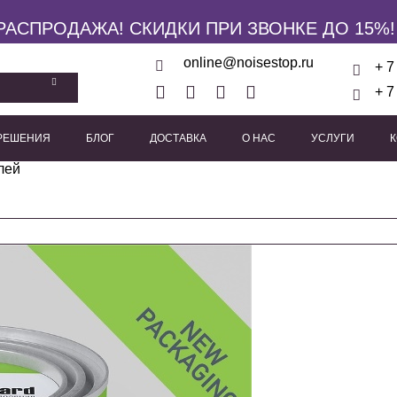
РАСПРОДАЖА! СКИДКИ ПРИ ЗВОНКЕ ДО 15%!
online@noisestop.ru
+ 7
+ 7
 РЕШЕНИЯ
БЛОГ
ДОСТАВКА
О НАС
УСЛУГИ
лей
кие панели
Акустические звукоизоляционные кабины
Виброизоляционные опоры
Пружинные виброиз
Виброподвесы для гипсока
Виброподвесы для оборуд
Виброподвесы для потолка