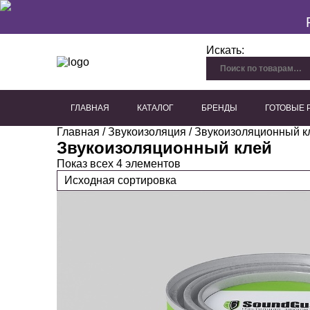
Искать:
ГЛАВНАЯ
КАТАЛОГ
БРЕНДЫ
ГОТОВЫЕ
Главная
/
Звукоизоляция
/ Звукоизоляционный к
Перфорированный гипсокартон
Плиты из древесного волокна
Акустические панели для потолка
Акустические панели для стен
Декоративные акустичес
Звукоизоляционный клей
Показ всех 4 элементов
Исходная сортировка