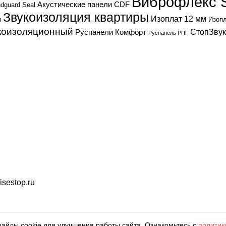
Виброфлекс 
Акустические панели CDF
dguard Seal
Звукоизоляция квартиры
Изоплат 12 мм
и
Изопл
коизоляционный
СтопЗву
Руспанели Комфорт
Руспанель РПГ
sestop.ru
ленияя. Фотографии, цвета могут отличаться от фактическ
айлы cookie для улучшения работы сайта. Ознакомьтесь с
политик