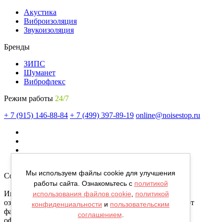
Акустика
Виброизоляция
Звукоизоляция
Бренды
ЗИПС
Шуманет
Виброфлекс
Режим работы
24/7
+ 7 (915) 146-88-84
+ 7 (499) 397-89-19
online@noisestop.ru
Мы используем файлы cookie для улучшения
Copyright © noisestop.ru 2026.
работы сайта. Ознакомьтесь с
политикой
Информация о товарах на сайте приведена в целях
использования файлов cookie
,
политикой
ознакомленияя. Фотографии, цвета могут отличаться от
конфиденциальности
и
пользовательским
фактических характеристик и не являются публичной
соглашением
.
офертой.