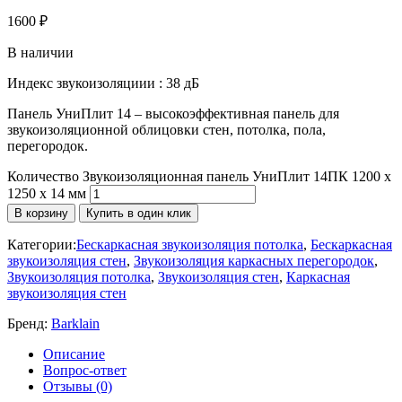
1600
₽
В наличии
Индекс звукоизоляциии : 38 дБ
Панель УниПлит 14 – высокоэффективная панель для
звукоизоляционной облицовки стен, потолка, пола,
перегородок.
Количество Звукоизоляционная панель УниПлит 14ПК 1200 х
1250 х 14 мм
В корзину
Купить в один клик
Категории:
Бескаркасная звукоизоляция потолка
,
Бескаркасная
звукоизоляция стен
,
Звукоизоляция каркасных перегородок
,
Звукоизоляция потолка
,
Звукоизоляция стен
,
Каркасная
звукоизоляция стен
Бренд:
Barklain
Описание
Вопрос-ответ
Отзывы (0)