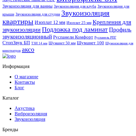
Звукоизоляция для ванны
Звукоизоляция для клуба
Звукоизоляция для
Звукоизоляция
крыши
Звукоизоляция для студии
квартиры
Крепления для
Изоплат 12 мм
Изоплат 25 мм
Подложка под ламинат
звукоизоляции
Профиль
звукоизоляционный
Руспанели Комфорт
Руспанель РПГ
СтопЗвук БП
Шуманет 100
Шуманет 50 мм
ТЗИ 14 мм
Шумоизоляция для
аксо
кинотеатров
Информация
О магазине
Контакты
Блог
Каталог
Акустика
Виброизоляция
Звукоизоляция
Бренды