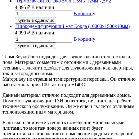
ТермоЗвукоИзол Эко 5м х 1.5м х 12мм 7,5м2
4,395
₽
В наличии
В корзину
Купить в один клик
Вибродемпфирующий мат Корда (10000х1500х10мм)
4,990
₽
В наличии
В корзину
Купить в один клик
ТермоЗвукоИзол подходит для звукоизоляции стен, потолка,
пола. Материал совместим с бетонными , деревянными
стенами, а значит подойдет для звукоизоляции как квартиры,
так и загородного дома.
Материалу не страшны температурные перепады. Он отлично
работает как при -100 так и при +140С.
Данный материал отлично подходит для деревянных домов.
Помимо звукоизоляции ТЗИ огнестоек, не гниет, не требует
технического обслуживание. Он же еще и является отличным
теплоизоляционным материалом.
Если вы планируете утеплять помещение минеральными
плитами, то монтаж поверх данных плит будет
препятствовать попаданию в помещение вредных испарений