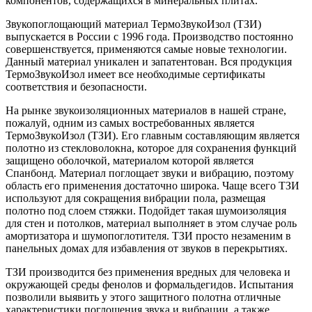
компонентов, содержащихся в минеральных плитах.
Звукопоглощающий материал ТермоЗвукоИзол (ТЗИ)
выпускается в России с 1996 года. Производство постоянно
совершенствуется, применяются самые новые технологии.
Данный материал уникален и запатентован. Вся продукция
ТермоЗвукоИзол имеет все необходимые сертификаты
соответствия и безопасности.
На рынке звукоизоляционных материалов в нашей стране,
пожалуй, одним из самых востребованных является
ТермоЗвукоИзол (ТЗИ). Его главным составляющим является
полотно из стекловолокна, которое для сохранения функций
защищено оболочкой, материалом которой является
Спанбонд. Материал поглощает звуки и вибрацию, поэтому
область его применения достаточно широка. Чаще всего ТЗИ
используют для сокращения вибрации пола, размещая
полотно под слоем стяжки. Подойдет такая шумоизоляция
для стен и потолков, материал выполняет в этом случае роль
амортизатора и шумопоглотителя. ТЗИ просто незаменим в
панельных домах для избавления от звуков в перекрытиях.
ТЗИ производится без применения вредных для человека и
окружающей среды фенолов и формальдегидов. Испытания
позволили выявить у этого защитного полотна отличные
характеристики поглощения звука и вибрации, а также