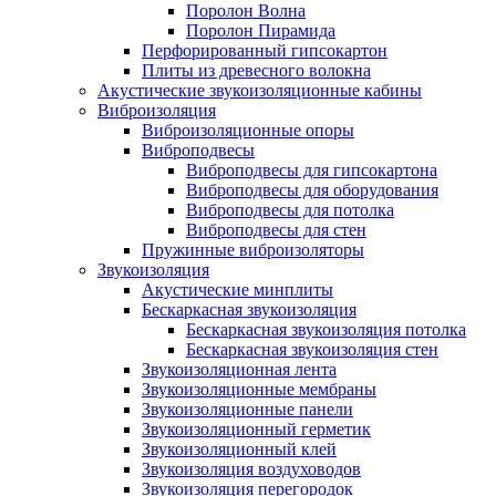
Поролон Волна
Поролон Пирамида
Перфорированный гипсокартон
Плиты из древесного волокна
Акустические звукоизоляционные кабины
Виброизоляция
Виброизоляционные опоры
Виброподвесы
Виброподвесы для гипсокартона
Виброподвесы для оборудования
Виброподвесы для потолка
Виброподвесы для стен
Пружинные виброизоляторы
Звукоизоляция
Акустические минплиты
Бескаркасная звукоизоляция
Бескаркасная звукоизоляция потолка
Бескаркасная звукоизоляция стен
Звукоизоляционная лента
Звукоизоляционные мембраны
Звукоизоляционные панели
Звукоизоляционный герметик
Звукоизоляционный клей
Звукоизоляция воздуховодов
Звукоизоляция перегородок