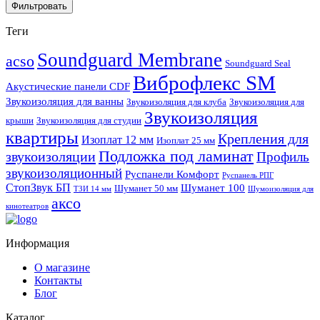
Фильтровать
Теги
Soundguard Membrane
acso
Soundguard Seal
Виброфлекс SM
Акустические панели CDF
Звукоизоляция для ванны
Звукоизоляция для клуба
Звукоизоляция для
Звукоизоляция
крыши
Звукоизоляция для студии
квартиры
Крепления для
Изоплат 12 мм
Изоплат 25 мм
Подложка под ламинат
звукоизоляции
Профиль
звукоизоляционный
Руспанели Комфорт
Руспанель РПГ
СтопЗвук БП
Шуманет 100
Шуманет 50 мм
ТЗИ 14 мм
Шумоизоляция для
аксо
кинотеатров
Информация
О магазине
Контакты
Блог
Каталог