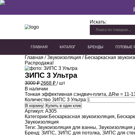
Искать:
ГЛАВНАЯ
КАТАЛОГ
БРЕНДЫ
ГОТОВЫЕ
Главная
/
Звукоизоляция
/
Бескаркасная звукои
Перфорированный гипсокартон
Плиты из древесного волокна
Акустические панели для потолка
Акустические панели для стен
Декоративные акустичес
Распродажа!
ЗИПС 3 Ультра
3000 ₽
2668
₽
/ шт
В наличии
Тонкая эффективная сэндвич-плита, ΔRw = 11-1
Количество ЗИПС 3 Ультра
В корзину
Купить в один клик
Артикул:
A305
Категории:
Бескаркасная звукоизоляция
,
Бескарк
Звукоизоляция
Теги:
Звукоизоляция для ванны
,
Звукоизоляция 
Бренд:
ЗИПС
,
ЗИПС для потолка
,
ЗИПС для сте