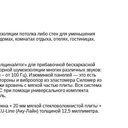
изоляции потолка либо стен для уменьшения
домах, комнатах отдыха, отелях, гостиницах,
олщина/итог» для прибавочной бескаркасной
борной шумоизоляции многих различных звуков:
 – от 100 Гц). Изюминкой панелей — это есть
 стороны и виброопор из эластомера Силомер из
и вровень с мягкой частью плиты. Вся система
ПС при помощи универсального комплекта
ль.
кна + 20 мм мягкой стекловолокнистой плиты +
KU-Line
(Аку-Лайн) толщиной 12,5 миллиметра.