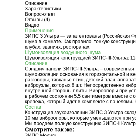
Описание
Характеристики
Вопрос-ответ
Отзывы (4)
Видео
Применения
ЗИПС 3 Ультра — з
апатентованы (Российская Ф
шума в комнате. Как правило, тонкую конструкци
клубах, зданиях, ресторанах.
Шумоизоляция воздушного шума
Шумоизоляция конструкцией ЗИПС-III-Ультра: 11
Описание
Сэндвич панели ЗИПС-III-Ультра – современная
шумоизоляции основания в горизонтальной и ве
разговоры, тявканье псин, детский плач, аппара
виброузлы, которых 8 шт. Непосредственно вибр
внутренней стороны плиты. Виброопоры при уст
в рабочем состоянии 5,5 сантиметров вместе с
крепежа, который идет в комплекте с панелями.
Состав
Конструкция звукоизоляции ЗИПС 3 Ультра склад
10 мм виброопоры, которые уменьшаются при ус
Мы продаем полную конструкцию ЗИПС-III-Ультр
Смотрите так же:
ЗИПС Модуль