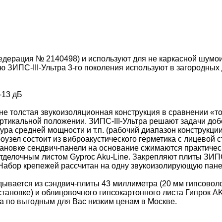
едерация № 2140498) и
используют для не каркасной шумо
ю ЗИПС-III-Ультра 3-го поколения используют в загородных 
-13 дБ
 не толстая звукоизоляционная конструкция в сравнении «т
ртикальной положении. ЗИПС-III-Ультра решают задачи до
тура средней мощности и т.п. (рабочий диапазон конструкции
оузел состоит из виброакустического герметика с лицевой
ановке сендвич-панели на основание сжимаются практическ
 отделочным листом Gyproc Aku-Line. Закрепляют плиты ЗИ
 Набор крепежей рассчитан на одну звукоизолирующую пане
ывается из сэндвич-плиты 43 миллиметра (20 мм гипсоволо
тановке) и облицовочного гипсокартонного листа
Гипрок A
а по выгодным для Вас низким ценам в Москве.