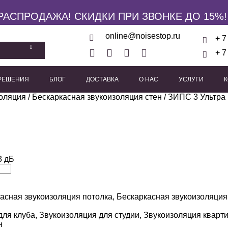
РАСПРОДАЖА! СКИДКИ ПРИ ЗВОНКЕ ДО 15%!
online@noisestop.ru
+ 7
+ 7
 РЕШЕНИЯ
БЛОГ
ДОСТАВКА
О НАС
УСЛУГИ
золяция
кие панели
/
Бескаркасная звукоизоляция стен
Акустические звукоизоляционные кабины
/ ЗИПС 3 Ультра
Виброизоляционные опоры
Пружинные виброиз
Виброподвесы для гипсока
Виброподвесы для оборуд
Виброподвесы для потолка
3 дБ
асная звукоизоляция потолка
,
Бескаркасная звукоизоляция
для клуба
,
Звукоизоляция для студии
,
Звукоизоляция кварт
н