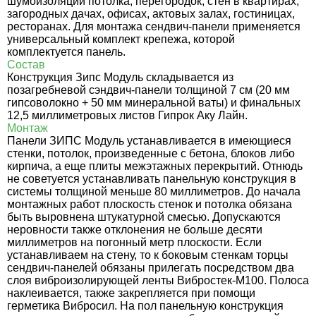
шумоизоляции потолка, перегородок, стен в квартирах,
загородных дачах, офисах, актовых залах, гостиницах,
ресторанах. Для монтажа сендвич-панели применяется
универсальный комплект крепежа, которой
комплектуется панель.
Состав
Конструкция Зипс Модуль складывается из
позагребневой сэндвич-панели толщиной 7 см (20 мм
гипсоволокно + 50 мм минеральной ваты) и финальных
12,5 миллиметровых листов Гипрок Аку Лайн.
Монтаж
Панели ЗИПС Модуль устанавливается в имеющиеся
стенки, потолок, произведенные с бетона, блоков либо
кирпича, а еще плиты межэтажных перекрытий. Отнюдь
не советуется устанавливать панельную конструкция в
системы толщиной меньше 80 миллиметров. До начала
монтажных работ плоскость стенок и потолка обязана
быть выровнена штукатурной смесью. Допускаются
неровности также отклонения не больше десяти
миллиметров на погонный метр плоскости. Если
устанавливаем на стену, то к боковым стенкам торцы
сендвич-панелей обязаны прилегать посредством два
слоя виброизолирующей ленты Вибростек-М100. Полоса
наклеивается, также закрепляется при помощи
герметика Вибросил. На пол панельную конструкция