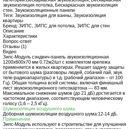
звукоизоляция потолка
,
Бескаркасная звукоизоляция
стен
,
Звукоизоляционные панели
Теги:
Звукоизоляция для ванны
,
Звукоизоляция
квартиры
Бренд:
ЗИПС
,
ЗИПС для потолка
,
ЗИПС для стен
Описание
Характеристики
Вопрос-ответ
Отзывы (1)
Видео
Зипс-Модуль сэндвич-панель звукоизоляционная
1200х600х70 мм 0.72м2/шт с комплектом крепежа
применяется в жилых квартирах. Решает задачу защиты
от бытового шума (разговоры людей, собачий лай, звук
теле-радиоапаратуры) и т.д. (рабочий диапазон – от 100
Гц). Общая толщина всей системы, включая финишный
лист звукоизоляционного гипсокартона — 83 мм.
Максимальное снижение шумов (до 21 дБ) достигается в
частотном диапазоне, соответствующем человеческому
голосу (1,6 – 2,5 кГц).
Шумоизоляция воздушного шума
Доборная шумоизоляции воздушного шума:12-14 дБ.
Применения
Зипс-Модуль используют в строительстве для улучшения