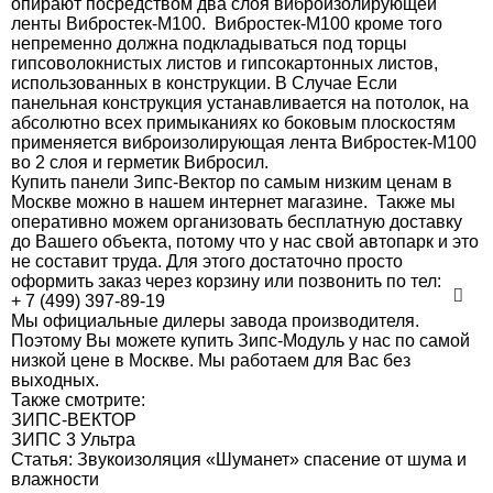
опирают посредством два слоя виброизолирующей
ленты Вибростек-М100. Вибростек-М100 кроме того
непременно должна подкладываться под торцы
гипсоволокнистых листов и гипсокартонных листов,
использованных в конструкции. В Случае Если
панельная конструкция устанавливается на потолок, на
абсолютно всех примыканиях ко боковым плоскостям
применяется виброизолирующая лента Вибростек-М100
во 2 слоя и герметик Вибросил.
Купить панели Зипс-Вектор по самым низким ценам в
Москве можно в нашем интернет магазине. Также мы
оперативно можем организовать бесплатную доставку
до Вашего объекта, потому что у нас свой автопарк и это
не составит труда. Для этого достаточно просто
оформить заказ через корзину или позвонить по тел:
+ 7 (499) 397-89-19
Мы официальные дилеры завода производителя.
Поэтому Вы можете купить Зипс-Модуль у нас по самой
низкой цене в Москве. Мы работаем для Вас без
выходных.
Также смотрите:
ЗИПС-ВЕКТОР
ЗИПС 3 Ультра
Статья: Звукоизоляция «Шуманет» спасение от шума и
влажности