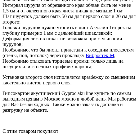
Интервал шурупа от обрезанного края обязан быть не менее
1,5 см и от оклеенного края листа никак не меньше 1 см;
Шаг шурупов должен быть 50 см для первого слоя и 20 см для
второго;
Головки шурупов нужно утопить в лист Акулайн Гипрок на
глубину примерно 1 мм с дальнейшей шпаклевкой;
Деформация листов никак не возможна при стягивании
шурупов;
Необходимо, что бы листы прилегали к соседним плоскостям
(стены, пол, потолок) через прокладку
Вибростек-М
;
Необходимо стыковать торцевые кромки только лишь на
несущих или стоечных профилях каркаса;
Установка второго слоя исполняется вразбежку со смещением
касательно листов первого слоя.
Гипсокартон акустический Gyproc aku line купить по самым
выгодным ценам в Москве можно в любой день. Мы работаем
для Вас без выходных. Также можно заказать доставка и
разгрузку на объекте.
C этим товаром покупают