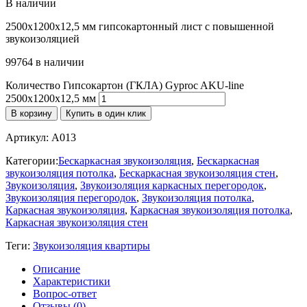
В наличии
2500х1200х12,5 мм гипсокартонный лист с повышенной
звукоизоляцией
99764 в наличии
Количество Гипсокартон (ГКЛА) Gyproc AKU-line
2500х1200х12,5 мм
В корзину
Купить в один клик
Артикул:
A013
Категории:
Бескаркасная звукоизоляция
,
Бескаркасная
звукоизоляция потолка
,
Бескаркасная звукоизоляция стен
,
Звукоизоляция
,
Звукоизоляция каркасных перегородок
,
Звукоизоляция перегородок
,
Звукоизоляция потолка
,
Каркасная звукоизоляция
,
Каркасная звукоизоляция потолка
,
Каркасная звукоизоляция стен
Теги:
Звукоизоляция квартиры
Описание
Характеристики
Вопрос-ответ
Отзывы (0)