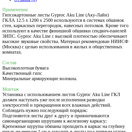
Применение
Гипсокартонные листы Gyproc Aku Line (Аку-Лайн)
ГКЛА 12.5 х 1200 х 2500 используются в системах обшивок
стен, каркасных перегородок, навесных потолков. Кроме того
используют в качестве финишной обшивки сендвич-панелей
ЗИПС. Gyproc Aku Line с высокой плотностью обеспечивают
высокие звуковые свойства. Материал рекомендован НИИСФ
(Москва) с целью использования в жилых и общественных
комнатах.
Состав
Высокоплотная бумага
Качественный гипс
Минеральные армирующие волокна.
Монтаж
Установка с использованием листов
Gyproc
Aku Line ГКЛ
должен наступать уже после исполнения разводки
электросетей и прекращения всех влажных действий.
Соблюдать нужно последующий порядок:
Подгоняются листы друг к другу и привинчиваются
самонарезающими шурупами к железному каркасу;
Крепежные шурупы обязаны проходить в каркас на глубину
никак не меньше 1 см и заходить в листы под прямым углом;