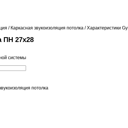
ция
/
Каркасная звукоизоляция потолка
/ Характеристики Gy
а ПН 27х28
ной системы
звукоизоляция потолка