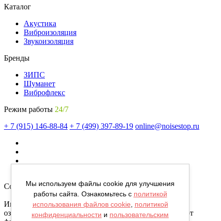
Каталог
Акустика
Виброизоляция
Звукоизоляция
Бренды
ЗИПС
Шуманет
Виброфлекс
Режим работы
24/7
+ 7 (915) 146-88-84
+ 7 (499) 397-89-19
online@noisestop.ru
Мы используем файлы cookie для улучшения
Copyright © noisestop.ru 2026.
работы сайта. Ознакомьтесь с
политикой
Информация о товарах на сайте приведена в целях
использования файлов cookie
,
политикой
ознакомленияя. Фотографии, цвета могут отличаться от
конфиденциальности
и
пользовательским