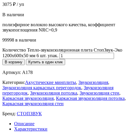
3075
₽
/ уп
В наличии
полиэфирное волокно высокого качества, коэффициент
звукопоглощения NRC=0,9
99998 в наличии
Количество Тепло-звукоизоляционная плита СтопЗвук-Эко
1200х600х50 мм 6 шт. упак.
В корзину
Купить в один клик
Артикул:
A178
Категории:
Акустические минплиты
,
Звукоизоляция
,
Звукоизоляция каркасных перегородок
,
Звукоизоляция
перегородок
,
Звукоизоляция потолка
,
Звукоизоляция стен
,
Каркасная звукоизоляция
,
Каркасная звукоизоляция потолка
,
Каркасная звукоизоляция стен
Бренд:
СТОПЗВУК
Описание
Характеристики