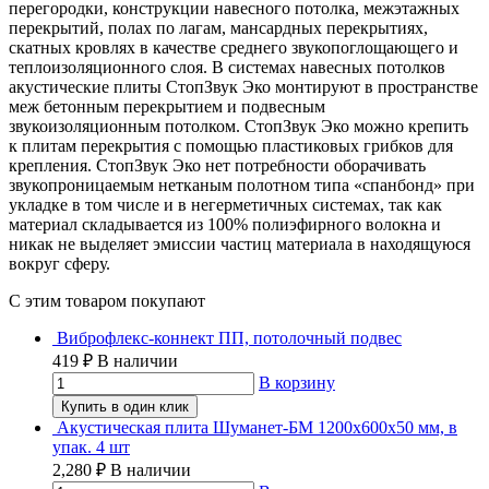
перегородки, конструкции навесного потолка, межэтажных
перекрытий, полах по лагам, мансардных перекрытиях,
скатных кровлях в качестве среднего звукопоглощающего и
теплоизоляционного слоя.
В системах навесных потолков
акустические плиты СтопЗвук Эко монтируют в пространстве
меж бетонным перекрытием и подвесным
звукоизоляционным потолком. СтопЗвук Эко можно крепить
к плитам перекрытия с помощью пластиковых грибков для
крепления. СтопЗвук Эко нет потребности оборачивать
звукопроницаемым нетканым полотном типа «спанбонд» при
укладке в том числе и в негерметичных системах, так как
материал складывается из 100% полиэфирного волокна и
никак не выделяет эмиссии частиц материала в находящуюся
вокруг сферу.
C этим товаром покупают
Виброфлекс-коннект ПП, потолочный подвес
419
₽
В наличии
В корзину
Купить в один клик
Акустическая плита Шуманет-БМ 1200х600х50 мм, в
упак. 4 шт
2,280
₽
В наличии