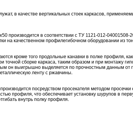
ужат, в качестве вертикальных стоек каркасов, применя
0 производится в соответствии с ТУ 1121-012-04001508-
ки на качественном профилегибочном оборудовании из тон
ся кроме того продольные канавки в полке профиля, каки
при точной сборке каркаса, таким образом и при монтажу г
амым он выигрышно выделяется по прочностным данным от
металлическую ленту с ржавчины.
роизводится посредством просекателя методом просечки 
стью профиля, что обеспечивает установку шурупов в перву
тгибать внутрь полку профиля.