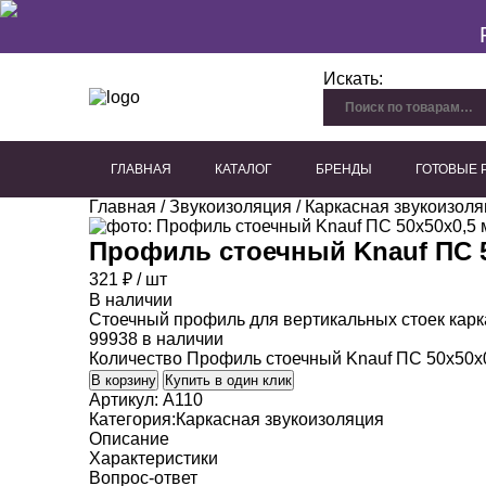
Искать:
ГЛАВНАЯ
КАТАЛОГ
БРЕНДЫ
ГОТОВЫЕ
Главная
/
Звукоизоляция
/
Каркасная звукоизоля
Перфорированный гипсокартон
Плиты из древесного волокна
Акустические панели для потолка
Акустические панели для стен
Декоративные акустичес
Профиль стоечный Knauf ПС 5
321
₽
/ шт
В наличии
Стоечный профиль для вертикальных стоек карк
99938 в наличии
Количество Профиль стоечный Knauf ПС 50х50х
В корзину
Купить в один клик
Артикул:
A110
Категория:
Каркасная звукоизоляция
Описание
Характеристики
Вопрос-ответ