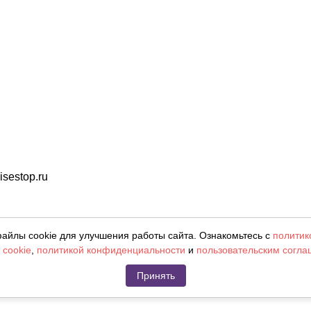
sestop.ru
ленияя. Фотографии, цвета могут отличаться от фактическ
айлы cookie для улучшения работы сайта. Ознакомьтесь с
политик
 cookie
,
политикой конфиденциальности
и
пользовательским согл
Принять