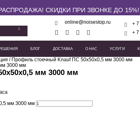
РАСПРОДАЖА! СКИДКИ ПРИ ЗВОНКЕ ДО 15%!
online@noisestop.ru
+ 7
+ 7
 РЕШЕНИЯ
БЛОГ
ДОСТАВКА
О НАС
УСЛУГИ
ция
кие панели
/ Профиль стоечный Knauf ПС 50х50х0,5 мм 3000 мм
Акустические звукоизоляционные кабины
Виброизоляционные опоры
Пружинные виброиз
Виброподвесы для гипсока
Виброподвесы для оборуд
Виброподвесы для потолка
0х50х0,5 мм 3000 мм
аса
0,5 мм 3000 мм