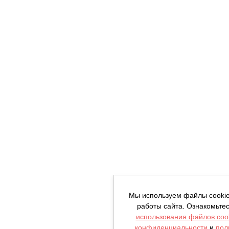
Мы используем файлы cooki
работы сайта. Ознакомьте
использования файлов coo
конфиденциальности
и
пол