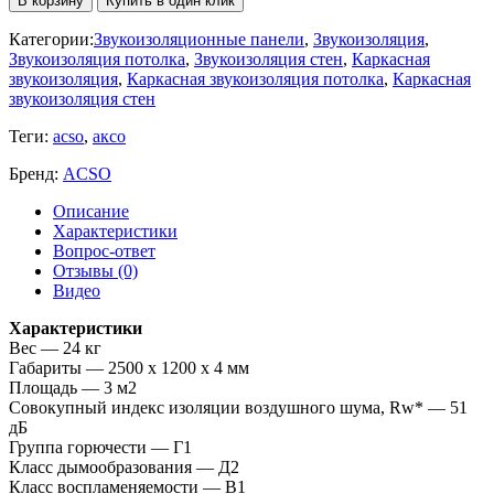
В корзину
Купить в один клик
Категории:
Звукоизоляционные панели
,
Звукоизоляция
,
Звукоизоляция потолка
,
Звукоизоляция стен
,
Каркасная
звукоизоляция
,
Каркасная звукоизоляция потолка
,
Каркасная
звукоизоляция стен
Теги:
acso
,
аксо
Бренд:
ACSO
Описание
Характеристики
Вопрос-ответ
Отзывы (0)
Видео
Характеристики
Вес — 24 кг
Габариты — 2500 х 1200 х 4 мм
Площадь — 3 м2
Совокупный индекс изоляции воздушного шума, Rw* — 51
дБ
Группа горючести — Г1
Класс дымообразования — Д2
Класс воспламеняемости — В1