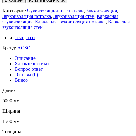
В корзину
Купить в один клик
Категории:
Звукоизоляционные панели
,
Звукоизоляция
,
Звукоизоляция потолка
,
Звукоизоляция стен
,
Каркасная
звукоизоляция
,
Каркасная звукоизоляция потолка
,
Каркасная
звукоизоляция стен
Теги:
acso
,
аксо
Бренд:
ACSO
Описание
Характеристики
Вопрос-ответ
Отзывы (0)
Видео
Длина
5000 мм
Ширина
1500 мм
Толщина