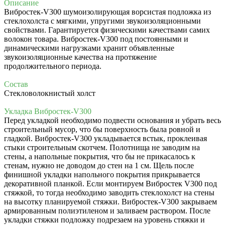
Описание
Вибростек-V300 шумо
изолирующая ворсистая подложка
из
стеклохолста с мягкими, упругими звукоизоляционными
свойствами.
Гарантируется физическими качествами самих
волокон товара. Вибростек-V300 под постоянными и
динамическими нагрузками хранит объявленные
звукоизоляционные качества на протяжение
продолжительного периода.
Состав
Стекловолокнистый холст
Укладка Вибростек-V300
Перед укладкой необходимо подвести основания и убрать весь
строительный мусор, что бы поверхность была ровной и
гладкой. Вибростек-V300 укладывается встык, проклеивая
стыки строительным скотчем. Полотнища не заводим на
стены, а напольные покрытия, что бы не прикасалось к
стенам, нужно не доводом до стен на 1 см. Щель после
финишной укладки напольного покрытия прикрывается
декоративной планкой. Если монтируем Вибростек V300 под
стяжкой, то тогда необходимо заводить стеклохолст на стены
на высотку планируемой стяжки. Вибростек-V300 закрываем
армированным полиэтиленом и заливаем раствором. После
укладки стяжки подложку подрезаем на уровень стяжки и