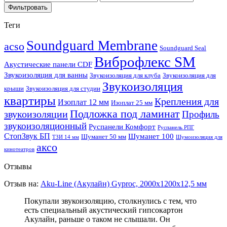
Фильтровать
Теги
Soundguard Membrane
acso
Soundguard Seal
Виброфлекс SM
Акустические панели CDF
Звукоизоляция для ванны
Звукоизоляция для клуба
Звукоизоляция для
Звукоизоляция
крыши
Звукоизоляция для студии
квартиры
Крепления для
Изоплат 12 мм
Изоплат 25 мм
Подложка под ламинат
звукоизоляции
Профиль
звукоизоляционный
Руспанели Комфорт
Руспанель РПГ
СтопЗвук БП
Шуманет 100
Шуманет 50 мм
ТЗИ 14 мм
Шумоизоляция для
аксо
кинотеатров
Отзывы
Отзыв на:
Aku-Line (Акулайн) Gyproc, 2000х1200х12,5 мм
Покупали звукоизоляцию, столкнулись с тем, что
есть специальный акустический гипсокартон
Акулайн, раньше о таком не слышали. Он