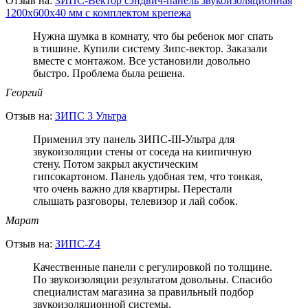
Отзыв на:
ЗИПС-Вектор сэндвич-панель звукоизоляционная
1200х600х40 мм с комплектом крепежа
Нужна шумка в комнату, что бы ребенок мог спать
в тишине. Купили систему Зипс-вектор. Заказали
вместе с монтажом. Все установили довольно
быстро. Проблема была решена.
Георгий
Отзыв на:
ЗИПС 3 Ультра
Применил эту панель ЗИПС-III-Ультра для
звукоизоляции стены от соседа на киипичную
стену. Потом закрыл акустическим
гипсокартоном. Панель удобная тем, что тонкая,
что очень важно для квартиры. Перестали
слышать разговоры, телевизор и лай собок.
Марат
Отзыв на:
ЗИПС-Z4
Качественные панели с регулировкой по толщине.
По звукоизоляции результатом довольны. Спасибо
специалистам магазина за правильный подбор
звукоизоляционной системы.