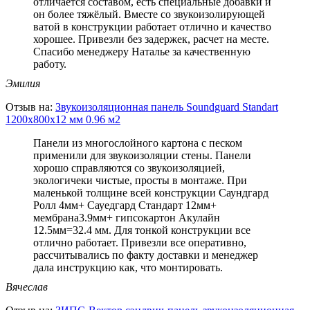
отличается составом, есть специальные добавки и
он более тяжёлый. Вместе со звукоизолирующей
ватой в конструкции работает отлично и качество
хорошее. Привезли без задержек, расчет на месте.
Спасибо менеджеру Наталье за качественную
работу.
Эмилия
Отзыв на:
Звукоизоляционная панель Soundguard Standart
1200х800х12 мм 0.96 м2
Панели из многослойного картона с песком
применили для звукоизоляции стены. Панели
хорошо справляются со звукоизоляцией,
экологичеки чистые, просты в монтаже. При
маленькой толщине всей конструкции Саундгард
Ролл 4мм+ Сауедгард Стандарт 12мм+
мембрана3.9мм+ гипсокартон Акулайн
12.5мм=32.4 мм. Для тонкой конструкции все
отлично работает. Привезли все оперативно,
рассчитывались по факту доставки и менеджер
дала инструкцию как, что монтировать.
Вячеслав