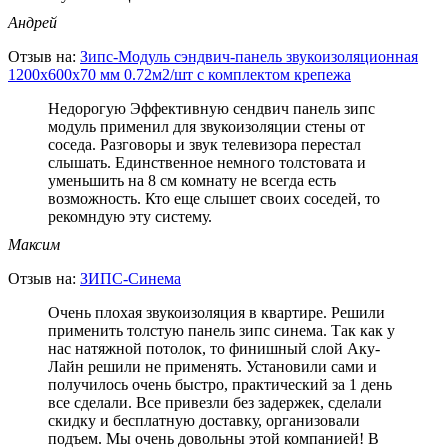
Андрей
Отзыв на:
Зипс-Модуль сэндвич-панель звукоизоляционная
1200х600х70 мм 0.72м2/шт с комплектом крепежа
Недорогую Эффективную сендвич панель зипс
модуль применил для звукоизоляции стены от
соседа. Разговоры и звук телевизора перестал
слышать. Единственное немного толстовата и
уменьшить на 8 см комнату не всегда есть
возможность. Кто еще слышет своих соседей, то
рекомндую эту систему.
Максим
Отзыв на:
ЗИПС-Синема
Очень плохая звукоизоляция в квартире. Решили
применить толстую панель зипс синема. Так как у
нас натяжной потолок, то финишный слой Аку-
Лайн решили не применять. Установили сами и
получилось очень быстро, практический за 1 день
все сделали. Все привезли без задержек, сделали
скидку и бесплатную доставку, организовали
подъем. Мы очень довольны этой компанией! В