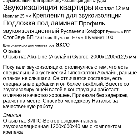
Звукоизоляция для крыши
Звукоизоляция для студии
Звукоизоляция квартиры
Изоплат 12 мм
Крепления для звукоизоляции
Изоплат 25 мм
Подложка под ламинат
Профиль
звукоизоляционный
Руспанели Комфорт
Руспанель РПГ
СтопЗвук БП
Шуманет 100
Шуманет 50 мм
ТЗИ 14 мм
аксо
Шумоизоляция для кинотеатров
Отзывы
Отзыв на:
Aku-Line (Акулайн) Gyproc, 2000х1200х12,5 мм
Покупали звукоизоляцию, столкнулись с тем, что есть
специальный акустический гипсокартон Акулайн, раньше
о таком не слышали. Он отличается составом, есть
специальные добавки и он более тяжёлый. Вместе со
звукоизолирующей ватой в конструкции работает
отлично и качество хорошее. Привезли без задержек,
расчет на месте. Спасибо менеджеру Наталье за
качественную работу.
Эмилия
Отзыв на:
ЗИПС-Вектор сэндвич-панель
звукоизоляционная 1200х600х40 мм с комплектом
крепежа