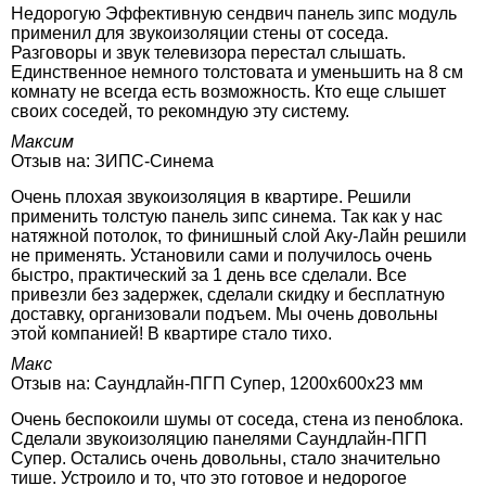
Недорогую Эффективную сендвич панель зипс модуль
применил для звукоизоляции стены от соседа.
Разговоры и звук телевизора перестал слышать.
Единственное немного толстовата и уменьшить на 8 см
комнату не всегда есть возможность. Кто еще слышет
своих соседей, то рекомндую эту систему.
Максим
Отзыв на:
ЗИПС-Синема
Очень плохая звукоизоляция в квартире. Решили
применить толстую панель зипс синема. Так как у нас
натяжной потолок, то финишный слой Аку-Лайн решили
не применять. Установили сами и получилось очень
быстро, практический за 1 день все сделали. Все
привезли без задержек, сделали скидку и бесплатную
доставку, организовали подъем. Мы очень довольны
этой компанией! В квартире стало тихо.
Макс
Отзыв на:
Саундлайн-ПГП Супер, 1200х600х23 мм
Очень беспокоили шумы от соседа, стена из пеноблока.
Сделали звукоизоляцию панелями Саундлайн-ПГП
Супер. Остались очень довольны, стало значительно
тише. Устроило и то, что это готовое и недорогое