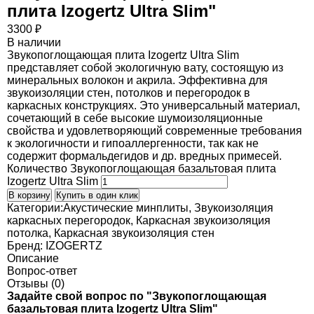
плита Izogertz Ultra Slim
"
3300
₽
В наличии
Звукопоглощающая плита Izogertz Ultra Slim
представляет собой экологичную вату, состоящую из
минеральных волокон и акрила. Эффективна для
звукоизоляции стен, потолков и перегородок в
каркасных конструкциях. Это универсальный материал,
сочетающий в себе высокие шумоизоляционные
свойства и удовлетворяющий современные требования
к экологичности и гипоаллергенности, так как не
содержит формальдегидов и др. вредных примесей.
Количество Звукопоглощающая базальтовая плита
Izogertz Ultra Slim
В корзину
Купить в один клик
Категории:
Акустические минплиты
,
Звукоизоляция
каркасных перегородок
,
Каркасная звукоизоляция
потолка
,
Каркасная звукоизоляция стен
Бренд:
IZOGERTZ
Описание
Вопрос-ответ
Отзывы (0)
Задайте свой вопрос по "Звукопоглощающая
базальтовая плита Izogertz Ultra Slim"