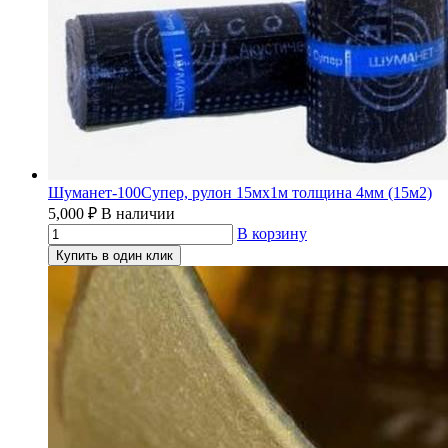
Шуманет-100Супер, рулон 15мх1м толщина 4мм (15м2)
5,000
₽
В наличии
В корзину
Купить в один клик