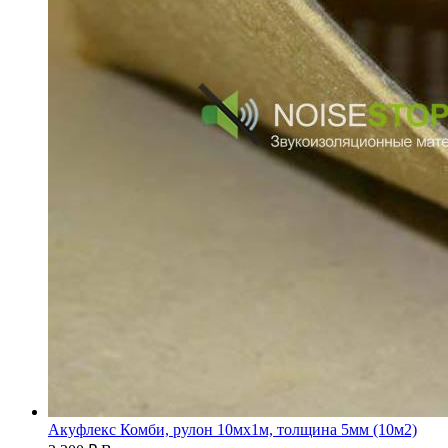
Акуфлекс Комби, рулон 10мх1м, толщина 5мм (10м2)