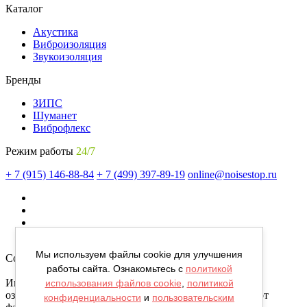
Каталог
Акустика
Виброизоляция
Звукоизоляция
Бренды
ЗИПС
Шуманет
Виброфлекс
Режим работы
24/7
+ 7 (915) 146-88-84
+ 7 (499) 397-89-19
online@noisestop.ru
Мы используем файлы cookie для улучшения
Copyright © noisestop.ru 2026.
работы сайта. Ознакомьтесь с
политикой
Информация о товарах на сайте приведена в целях
использования файлов cookie
,
политикой
ознакомленияя. Фотографии, цвета могут отличаться от
конфиденциальности
и
пользовательским