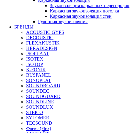
Каркасная звукоизоляция
Звукоизоляция каркасных перегородок
Каркасная звукоизоляция потолка
Каркасная звукоизоляция стен
Рулонная звукоизоляция
БРЕНДЫ
ACOUSTIC GYPS
DECOUSTIC
FLEXAKUSTIK
HERADESIGN
ISOPLAAT
ISOTEX
ISOTOP
K-FONIK
RUSPANEL
SONOPLAT
SOUNDBOARD
SOUNDEC
SOUNDGUARD
SOUNDLINE
SOUNDLUX
STEICO
SYLOMER
TECSOUND
Флекс (Flex)