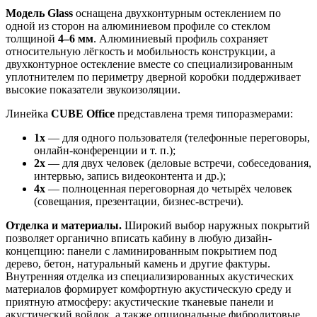
Модель Glass
оснащена двухконтурным остеклением по
одной из сторон на алюминиевом профиле со стеклом
толщиной
4–6 мм
. Алюминиевый профиль сохраняет
относительную лёгкость и мобильность конструкции, а
двухконтурное остекление вместе со специализированным
уплотнителем по периметру дверной коробки поддерживает
высокие показатели звукоизоляции.
Линейка
CUBE Office
представлена тремя типоразмерами:
1x
— для одного пользователя (телефонные переговоры,
онлайн-конференции и т. п.);
2x
— для двух человек (деловые встречи, собеседования,
интервью, запись видеоконтента и др.);
4x
— полноценная переговорная до четырёх человек
(совещания, презентации, бизнес-встречи).
Отделка и материалы.
Широкий выбор наружных покрытий
позволяет органично вписать кабину в любую дизайн-
концепцию: панели с ламинированным покрытием под
дерево, бетон, натуральный камень и другие фактуры.
Внутренняя отделка из специализированных акустических
материалов формирует комфортную акустическую среду и
приятную атмосферу: акустические тканевые панели и
акустический войлок, а также опциональные фибролитовые