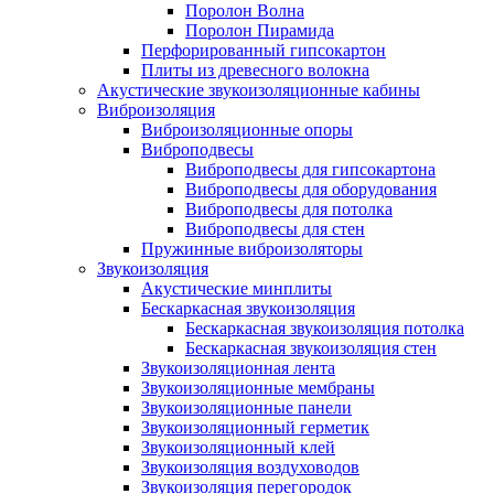
Поролон Волна
Поролон Пирамида
Перфорированный гипсокартон
Плиты из древесного волокна
Акустические звукоизоляционные кабины
Виброизоляция
Виброизоляционные опоры
Виброподвесы
Виброподвесы для гипсокартона
Виброподвесы для оборудования
Виброподвесы для потолка
Виброподвесы для стен
Пружинные виброизоляторы
Звукоизоляция
Акустические минплиты
Бескаркасная звукоизоляция
Бескаркасная звукоизоляция потолка
Бескаркасная звукоизоляция стен
Звукоизоляционная лента
Звукоизоляционные мембраны
Звукоизоляционные панели
Звукоизоляционный герметик
Звукоизоляционный клей
Звукоизоляция воздуховодов
Звукоизоляция перегородок