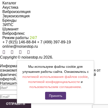
Каталог
Акустика
Виброизоляция
Звукоизоляция
Бренды
ЗИПС
Шуманет
Виброфлекс
Режим работы
24/7
+ 7 (915) 146-88-84
+ 7 (499) 397-89-19
online@noisestop.ru
Copyright © noisestop.ru 2026.
Информация о товарах на сайте приведена в целях
Мы используем файлы cookie для
ознакомленияя. Фотографии, цвета могут отличаться от
улучшения работы сайта. Ознакомьтесь с
фактических характеристик и не являются публичной
политикой использования файлов cookie
,
офертой.
политикой конфиденциальности
и
Напишите нам сообщение
пользовательским соглашением
.
Принять
ОТПРАВИТЬ