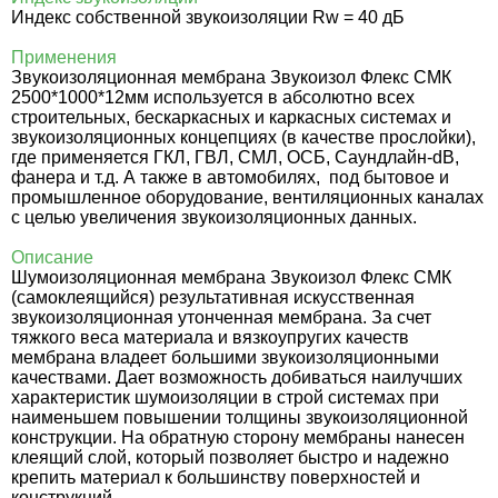
Индекс собственной звукоизоляции Rw = 40 дБ
Применения
Звукоизоляционная мембрана Звукоизол Флекс СМК
2500*1000*12мм используется в абсолютно всех
строительных, бескаркасных и каркасных системах и
звукоизоляционных концепциях (в качестве прослойки),
где применяется ГКЛ, ГВЛ, СМЛ, ОСБ, Саундлайн-dB,
фанера и т.д. А также в автомобилях, под
бытовое и
промышленное оборудование, вентиляционных каналах
с целью увеличения звукоизоляционных данных.
Описание
Шумоизоляционная мембрана Звукоизол Флекс СМК
(самоклеящийся) результативная искусственная
звукоизоляционная утонченная мембрана. За счет
тяжкого веса материала и вязкоупругих качеств
мембрана владеет большими звукоизоляционными
качествами. Дает возможность добиваться наилучших
характеристик шумоизоляции в строй системах при
наименьшем повышении толщины звукоизоляционной
конструкции. На обратную сторону мембраны нанесен
клеящий слой, который позволяет быстро и надежно
крепить материал к большинству поверхностей и
конструкций.