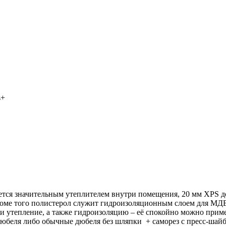
s+
яется значительным утеплителем внутри помещения, 20 мм XPS д
роме того полистерол служит гидроизоляционным слоем для МДВ
т и утепление, а также гидроизоляцию – её спокойно можно пр
юбеля либо обычные дюбеля без шляпки + саморез с пресс-шай