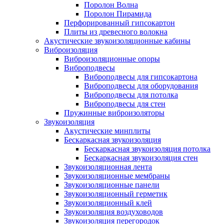
Поролон Волна
Поролон Пирамида
Перфорированный гипсокартон
Плиты из древесного волокна
Акустические звукоизоляционные кабины
Виброизоляция
Виброизоляционные опоры
Виброподвесы
Виброподвесы для гипсокартона
Виброподвесы для оборудования
Виброподвесы для потолка
Виброподвесы для стен
Пружинные виброизоляторы
Звукоизоляция
Акустические минплиты
Бескаркасная звукоизоляция
Бескаркасная звукоизоляция потолка
Бескаркасная звукоизоляция стен
Звукоизоляционная лента
Звукоизоляционные мембраны
Звукоизоляционные панели
Звукоизоляционный герметик
Звукоизоляционный клей
Звукоизоляция воздуховодов
Звукоизоляция перегородок