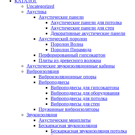
КАТАЛОГ
Uncategorized
Акустика
Акустические панели
Акустические панели для потолка
Акустические панели для стен
Декоративные акустические панели
Акустический поролон
Поролон Волна
Поролон Пирамида
Перфорированный гипсокартон
Плиты из древесного волокна
Акустические звукоизоляционные кабины
Виброизоляция
Виброизоляционные опоры
Виброподвесы
Виброподвесы для гипсокартона
Виброподвесы для оборудования
Виброподвесы для потолка
Виброподвесы для стен
Пружинные виброизоляторы
Звукоизоляция
Акустические минплиты
Бескаркасная звукоизоляция
Бескаркасная звукоизоляция потолка