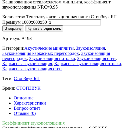
Кашированноя стеклохолстом минплита, коэффициент
звукопоглощения NRC=0,95
Количество Тепло-звукоизоляционная плита СтопЗвук БП
Премиум 1000х600х50
В корзину
Купить в один клик
Артикул:
A193
Категории:
Акустические минплиты
,
Звукоизоляция
,
Звукоизоляция каркасных перегородок
,
Звукоизоляция
перегородок
,
Звукоизоляция потолка
,
Звукоизоляция стен
,
Каркасная звукоизоляция
,
Каркасная звукоизоляция потолка
,
Каркасная звукоизоляция стен
Теги:
СтопЗвук БП
Бренд:
СТОПЗВУК
Описание
Характеристики
Вопрос-ответ
Отзывы (0)
Коэффициент звукопоглощения