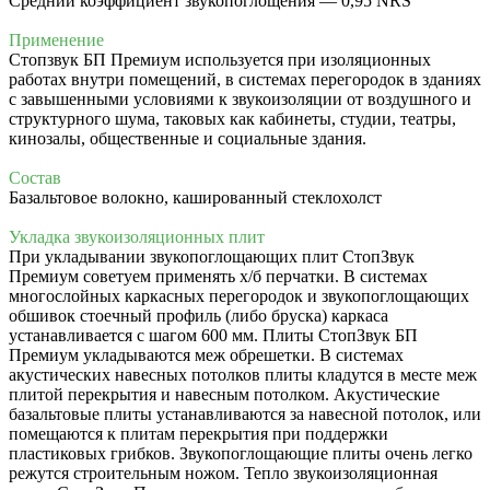
Средний коэффициент звукопоглощения — 0,95 NRS
Применение
Стопзвук БП Премиум используется при изоляционных
работах внутри помещений, в системах перегородок в зданиях
с завышенными условиями к звукоизоляции от воздушного и
структурного шума, таковых как кабинеты, студии, театры,
кинозалы, общественные и социальные здания.
Состав
Базальтовое волокно, кашированный стеклохолст
Укладка звукоизоляционных плит
При укладывании звукопоглощающих плит СтопЗвук
Премиум советуем применять х/б перчатки. В системах
многослойных каркасных перегородок и звукопоглощающих
обшивок стоечный профиль (либо бруска) каркаса
устанавливается с шагом 600 мм. Плиты СтопЗвук БП
Премиум укладываются меж обрешетки. В системах
акустических навесных потолков плиты кладутся в месте меж
плитой перекрытия и навесным потолком. Акустические
базальтовые плиты устанавливаются за навесной потолок, или
помещаются к плитам перекрытия при поддержки
пластиковых грибков. Звукопоглощающие плиты очень легко
режутся строительным ножом. Тепло звукоизоляционная