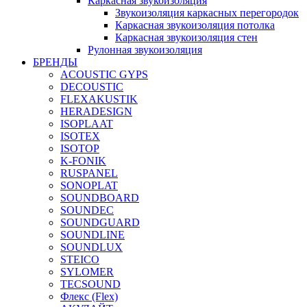
Каркасная звукоизоляция
Звукоизоляция каркасных перегородок
Каркасная звукоизоляция потолка
Каркасная звукоизоляция стен
Рулонная звукоизоляция
БРЕНДЫ
ACOUSTIC GYPS
DECOUSTIC
FLEXAKUSTIK
HERADESIGN
ISOPLAAT
ISOTEX
ISOTOP
K-FONIK
RUSPANEL
SONOPLAT
SOUNDBOARD
SOUNDEC
SOUNDGUARD
SOUNDLINE
SOUNDLUX
STEICO
SYLOMER
TECSOUND
Флекс (Flex)