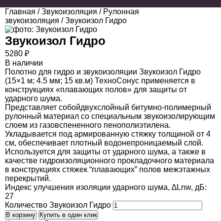
Главная
/
Звукоизоляция
/
Рулонная
звукоизоляция
/ Звукоизол Гидро
Звукоизол Гидро
5280
₽
В наличии
Полотно для гидро и звукоизоляции Звукоизол Гидро
(15×1 м; 4.5 мм; 15 кв.м) ТехноСонус применяется в
конструкциях «плавающих полов» для защиты от
ударного шума.
Представляет собойдвухслойный битумно-полимерный
рулонный материал со специальным звукоизолирующим
слоем из газовспененного пенополиэтилена.
Укладывается под армированную стяжку толщиной от 4
см, обеспечивает плотный водонепроницаемый слой.
Используется для защиты от ударного шума, а также в
качестве гидроизоляционного прокладочного материала
в конструкциях стяжек “плавающих” полов межэтажных
перекрытий.
Индекс улучшения изоляции ударного шума, ∆Lnw, дБ:
27
Количество Звукоизол Гидро
В корзину
Купить в один клик