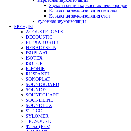
Каркасная звукоизоляция
Звукоизоляция каркасных перегородок
Каркасная звукоизоляция потолка
Каркасная звукоизоляция стен
Рулонная звукоизоляция
БРЕНДЫ
ACOUSTIC GYPS
DECOUSTIC
FLEXAKUSTIK
HERADESIGN
ISOPLAAT
ISOTEX
ISOTOP
K-FONIK
RUSPANEL
SONOPLAT
SOUNDBOARD
SOUNDEC
SOUNDGUARD
SOUNDLINE
SOUNDLUX
STEICO
SYLOMER
TECSOUND
Флекс (Flex)