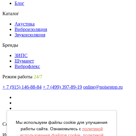
Блог
Каталог
Акустика
Виброизоляция
Звукоизоляция
Бренды
ЗИПС
Шуманет
Виброфлекс
Режим работы
24/7
+ 7 (915) 146-88-84
+ 7 (499) 397-89-19
online@noisestop.ru
Мы используем файлы cookie для улучшения
Copyright © noisestop.ru 2026.
работы сайта. Ознакомьтесь с
политикой
Информация о товарах на сайте приведена в целях
использования файлов cookie
,
политикой