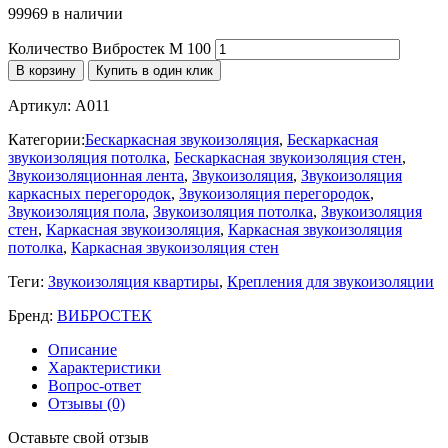
99969 в наличии
Количество Вибростек М 100
В корзину
Купить в один клик
Артикул:
A011
Категории:
Бескаркасная звукоизоляция
,
Бескаркасная
звукоизоляция потолка
,
Бескаркасная звукоизоляция стен
,
Звукоизоляционная лента
,
Звукоизоляция
,
Звукоизоляция
каркасных перегородок
,
Звукоизоляция перегородок
,
Звукоизоляция пола
,
Звукоизоляция потолка
,
Звукоизоляция
стен
,
Каркасная звукоизоляция
,
Каркасная звукоизоляция
потолка
,
Каркасная звукоизоляция стен
Теги:
Звукоизоляция квартиры
,
Крепления для звукоизоляции
Бренд:
ВИБРОСТЕК
Описание
Характеристики
Вопрос-ответ
Отзывы (0)
Оставьте свой отзыв