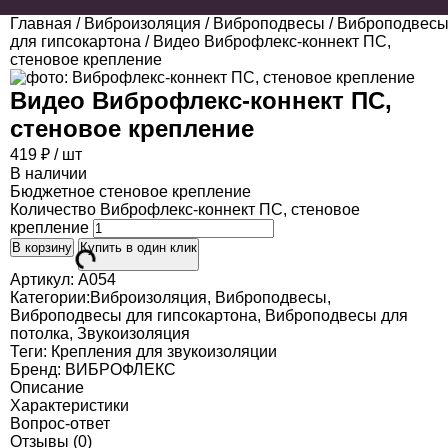
Главная
/
Виброизоляция
/
Виброподвесы
/
Виброподвес
для гипсокартона
/ Видео Виброфлекс-коннект ПС,
стеновое крепление
Видео
Виброфлекс-коннект ПС,
стеновое крепление
419
₽
/ шт
В наличии
Бюджетное стеновое крепление
Количество Виброфлекс-коннект ПС, стеновое
крепление
В корзину
Купить в один клик
Артикул:
A054
Категории:
Виброизоляция
,
Виброподвесы
,
Виброподвесы для гипсокартона
,
Виброподвесы для
потолка
,
Звукоизоляция
Теги:
Крепления для звукоизоляции
Бренд:
ВИБРОФЛЕКС
Описание
Характеристики
Вопрос-ответ
Отзывы (0)