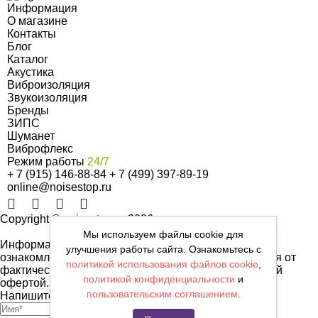
Информация
О магазине
Контакты
Блог
Каталог
Акустика
Виброизоляция
Звукоизоляция
Бренды
ЗИПС
Шуманет
Виброфлекс
Режим работы
24/7
+ 7 (915) 146-88-84
+ 7 (499) 397-89-19
online@noisestop.ru
Copyright © noisestop.ru 2026.
Мы используем файлы cookie для
Информация о товарах на сайте приведена в целях
улучшения работы сайта. Ознакомьтесь с
ознакомленияя. Фотографии, цвета могут отличаться от
политикой использования файлов cookie
,
фактических характеристик и не являются публичной
политикой конфиденциальности
и
офертой.
пользовательским соглашением
.
Напишите нам сообщение