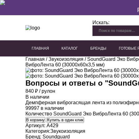
Искать:
ГЛАВНАЯ
КАТАЛОГ
БРЕНДЫ
ГОТОВЫЕ
Главная
/
Звукоизоляция
/
SoundGuard Эко Вибро
Перфорированный гипсокартон
Плиты из древесного волокна
Акустические панели для потолка
Акустические панели для стен
Декоративные акустичес
ВиброЛента 60 (30000х60х3,5 мм)
Вопросы и ответы о "
SoundGu
840
₽
/ рулон
В наличии
Демпферная виброгасящая лента из полиэфирн
99997 в наличии
Количество SoundGuard Эко ВиброЛента 60 (300
В корзину
Купить в один клик
Артикул:
A429
Категория:
Звукоизоляция
Бренд:
Soundguard