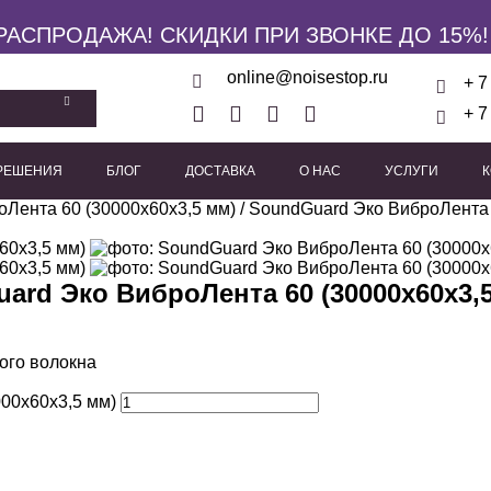
РАСПРОДАЖА! СКИДКИ ПРИ ЗВОНКЕ ДО 15%!
online@noisestop.ru
+ 7
+ 7
 РЕШЕНИЯ
БЛОГ
ДОСТАВКА
О НАС
УСЛУГИ
Лента 60 (30000х60х3,5 мм)
кие панели
Акустические звукоизоляционные кабины
/
SoundGuard Эко ВиброЛента 
Виброизоляционные опоры
Пружинные виброиз
Виброподвесы для гипсока
Виброподвесы для оборуд
Виброподвесы для потолка
ard Эко ВиброЛента 60 (30000х60х3,
ого волокна
00х60х3,5 мм)