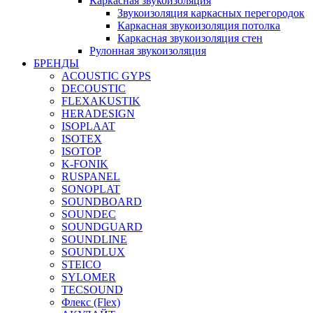
Каркасная звукоизоляция
Звукоизоляция каркасных перегородок
Каркасная звукоизоляция потолка
Каркасная звукоизоляция стен
Рулонная звукоизоляция
БРЕНДЫ
ACOUSTIC GYPS
DECOUSTIC
FLEXAKUSTIK
HERADESIGN
ISOPLAAT
ISOTEX
ISOTOP
K-FONIK
RUSPANEL
SONOPLAT
SOUNDBOARD
SOUNDEC
SOUNDGUARD
SOUNDLINE
SOUNDLUX
STEICO
SYLOMER
TECSOUND
Флекс (Flex)