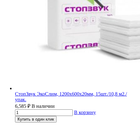
СтопЗвук ЭкоСлим, 1200х600х20мм, 15шт./10,8 м2./
упак.
6,585
₽
В наличии
В корзину
Купить в один клик