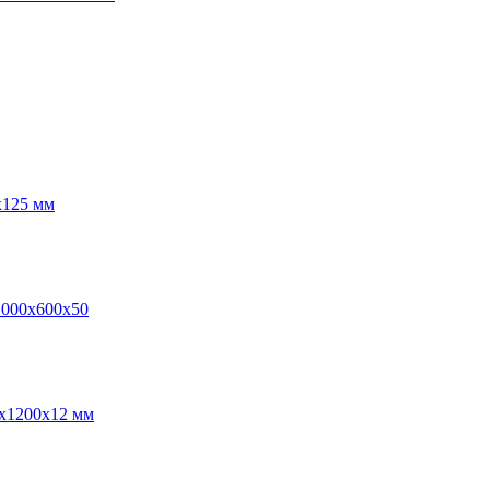
х125 мм
1000х600х50
0х1200х12 мм