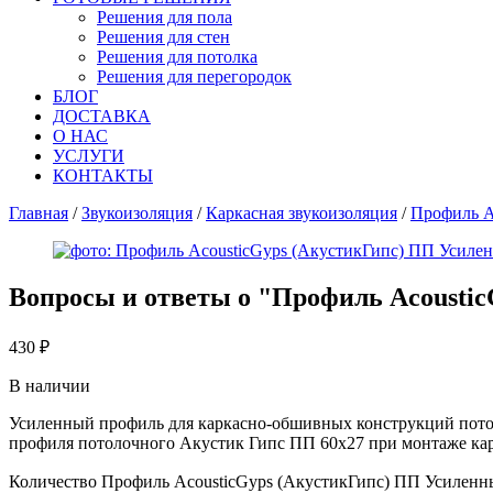
Решения для пола
Решения для стен
Решения для потолка
Решения для перегородок
БЛОГ
ДОСТАВКА
О НАС
УСЛУГИ
КОНТАКТЫ
Главная
/
Звукоизоляция
/
Каркасная звукоизоляция
/
Профиль A
Вопросы и ответы о "
Профиль Acoustic
430
₽
В наличии
Усиленный профиль для каркасно-обшивных конструкций пото
профиля потолочного Акустик Гипс ПП 60х27 при монтаже карк
Количество Профиль AcousticGyps (АкустикГипс) ПП Усиленны