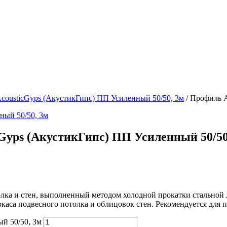
cousticGyps (АкустикГипс) ПП Усиленный 50/50, 3м
/ Профиль A
Gyps (АкустикГипс) ПП Усиленный 50/50
лка и стен, выполненный методом холодной прокатки стальной
аса подвесного потолка и облицовок стен. Рекомендуется для 
й 50/50, 3м