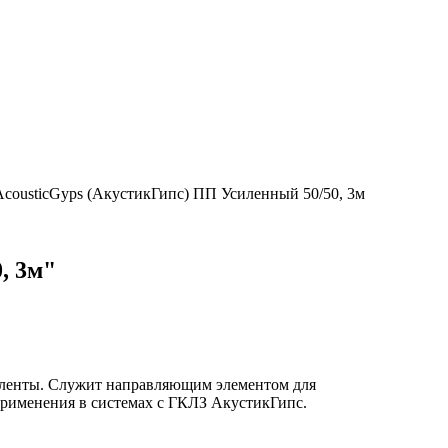
cousticGyps (АкустикГипс) ПП Усиленный 50/50, 3м
, 3м
"
 ленты. Служит направляющим элементом для
применения в системах с ГКЛЗ АкустикГипс.