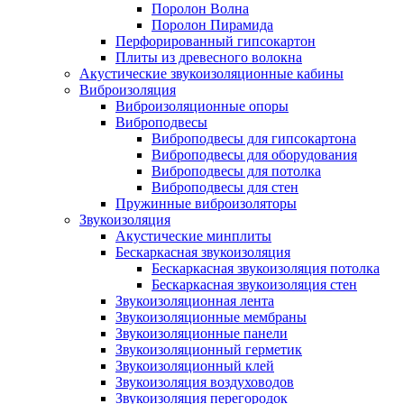
Поролон Волна
Поролон Пирамида
Перфорированный гипсокартон
Плиты из древесного волокна
Акустические звукоизоляционные кабины
Виброизоляция
Виброизоляционные опоры
Виброподвесы
Виброподвесы для гипсокартона
Виброподвесы для оборудования
Виброподвесы для потолка
Виброподвесы для стен
Пружинные виброизоляторы
Звукоизоляция
Акустические минплиты
Бескаркасная звукоизоляция
Бескаркасная звукоизоляция потолка
Бескаркасная звукоизоляция стен
Звукоизоляционная лента
Звукоизоляционные мембраны
Звукоизоляционные панели
Звукоизоляционный герметик
Звукоизоляционный клей
Звукоизоляция воздуховодов
Звукоизоляция перегородок