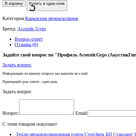
В корзину
Купить в один клик
Категория:
Каркасная звукоизоляция
Бренд:
Acoustic Gyps
Вопрос-ответ
Отзывы (0)
Задайте свой вопрос по "Профиль AcousticGyps (АкустикГип
Задать вопрос
Информацию по вашему вопросу мы вышлем на e-mail.
Примерный срок ответа - один день.
Задать вопрос
Вопрос:
Email:
C этим товаром покупают
Тепло-звукоизоляционная плита СтопЗвук БП Стандарт 