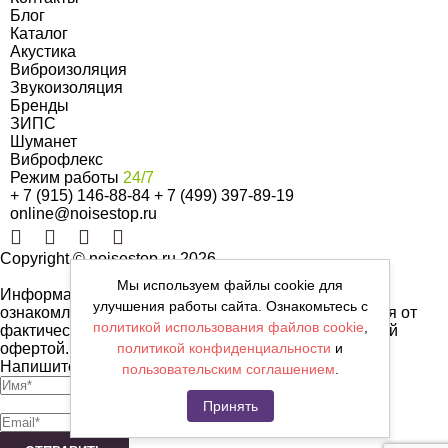
Блог
Каталог
Акустика
Виброизоляция
Звукоизоляция
Бренды
ЗИПС
Шуманет
Виброфлекс
Режим работы
24/7
+ 7 (915) 146-88-84
+ 7 (499) 397-89-19
online@noisestop.ru
Copyright © noisestop.ru 2026.
Мы используем файлы cookie для
Информация о товарах на сайте приведена в целях
улучшения работы сайта. Ознакомьтесь с
ознакомленияя. Фотографии, цвета могут отличаться от
политикой использования файлов cookie
,
фактических характеристик и не являются публичной
офертой.
политикой конфиденциальности
и
Напишите нам сообщение
пользовательским соглашением
.
Принять