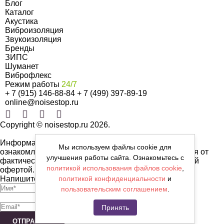
Блог
Каталог
Акустика
Виброизоляция
Звукоизоляция
Бренды
ЗИПС
Шуманет
Виброфлекс
Режим работы
24/7
+ 7 (915) 146-88-84
+ 7 (499) 397-89-19
online@noisestop.ru
Copyright © noisestop.ru 2026.
Информация о товарах на сайте приведена в целях
Мы используем файлы cookie для
ознакомленияя. Фотографии, цвета могут отличаться от
улучшения работы сайта. Ознакомьтесь с
фактических характеристик и не являются публичной
политикой использования файлов cookie
,
офертой.
политикой конфиденциальности
и
Напишите нам сообщение
пользовательским соглашением
.
Принять
ОТПРАВИТЬ