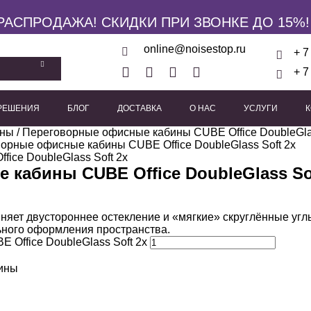
РАСПРОДАЖА! СКИДКИ ПРИ ЗВОНКЕ ДО 15%!
online@noisestop.ru
+ 7
+ 7
 РЕШЕНИЯ
БЛОГ
ДОСТАВКА
О НАС
УСЛУГИ
ины
кие панели
/
Переговорные офисные кабины CUBE Office DoubleGlas
Акустические звукоизоляционные кабины
Виброизоляционные опоры
Пружинные виброиз
Виброподвесы для гипсока
Виброподвесы для оборуд
Виброподвесы для потолка
орные офисные кабины CUBE Office DoubleGlass Soft 2x
кабины CUBE Office DoubleGlass Sof
иняет двустороннее остекление и «мягкие» скруглённые уг
льного оформления пространства.
Office DoubleGlass Soft 2x
бины