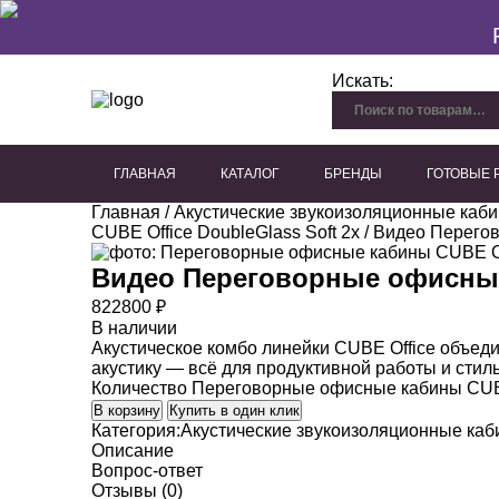
Искать:
ГЛАВНАЯ
КАТАЛОГ
БРЕНДЫ
ГОТОВЫЕ
Главная
/
Акустические звукоизоляционные каб
Перфорированный гипсокартон
Плиты из древесного волокна
Акустические панели для потолка
Акустические панели для стен
Декоративные акустичес
CUBE Office DoubleGlass Soft 2x
/ Видео Перегов
Видео
Переговорные офисные 
822800
₽
В наличии
Акустическое комбо линейки CUBE Office объед
акустику — всё для продуктивной работы и сти
Количество Переговорные офисные кабины CUBE 
В корзину
Купить в один клик
Категория:
Акустические звукоизоляционные ка
Описание
Вопрос-ответ
Отзывы (0)