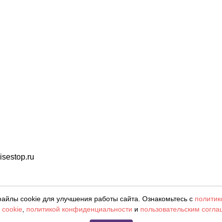
sestop.ru
ленияя. Фотографии, цвета могут отличаться от фактическ
айлы cookie для улучшения работы сайта. Ознакомьтесь с
политик
 cookie
,
политикой конфиденциальности
и
пользовательским согл