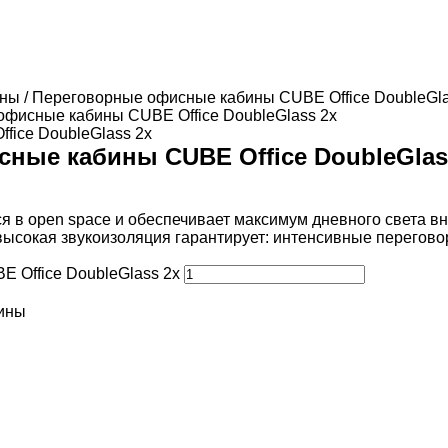
ины
/
Переговорные офисные кабины CUBE Office DoubleGla
офисные кабины CUBE Office DoubleGlass 2x
ные кабины CUBE Office DoubleGlas
 в open space и обеспечивает максимум дневного света вн
высокая звукоизоляция гарантирует: интенсивные перегово
 Office DoubleGlass 2x
бины