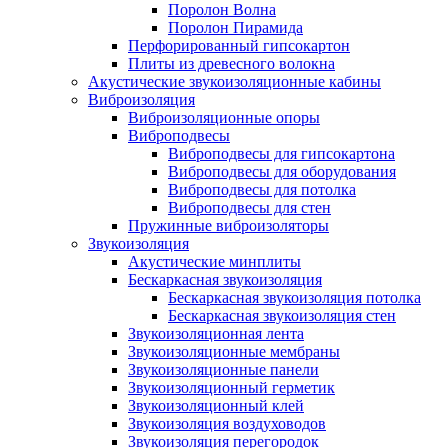
Поролон Волна
Поролон Пирамида
Перфорированный гипсокартон
Плиты из древесного волокна
Акустические звукоизоляционные кабины
Виброизоляция
Виброизоляционные опоры
Виброподвесы
Виброподвесы для гипсокартона
Виброподвесы для оборудования
Виброподвесы для потолка
Виброподвесы для стен
Пружинные виброизоляторы
Звукоизоляция
Акустические минплиты
Бескаркасная звукоизоляция
Бескаркасная звукоизоляция потолка
Бескаркасная звукоизоляция стен
Звукоизоляционная лента
Звукоизоляционные мембраны
Звукоизоляционные панели
Звукоизоляционный герметик
Звукоизоляционный клей
Звукоизоляция воздуховодов
Звукоизоляция перегородок