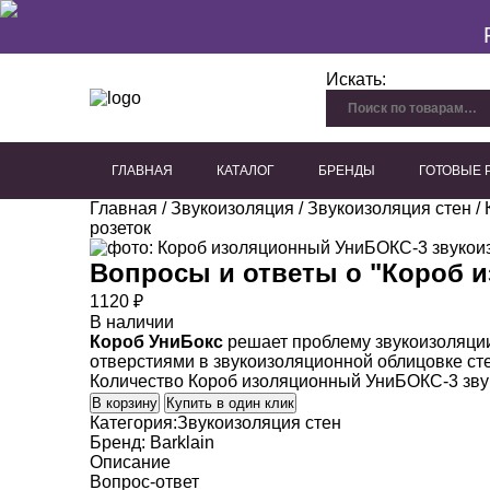
Искать:
ГЛАВНАЯ
КАТАЛОГ
БРЕНДЫ
ГОТОВЫЕ
Главная
/
Звукоизоляция
/
Звукоизоляция стен
Перфорированный гипсокартон
Плиты из древесного волокна
Акустические панели для потолка
Акустические панели для стен
Декоративные акустичес
/
розеток
Вопросы и ответы о "
Короб и
1120
₽
В наличии
Короб УниБокс
решает проблему звукоизоляции
отверстиями в звукоизоляционной облицовке сте
Количество Короб изоляционный УниБОКС-3 зву
В корзину
Купить в один клик
Категория:
Звукоизоляция стен
Бренд:
Barklain
Описание
Вопрос-ответ