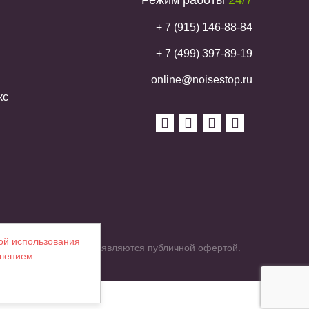
Режим работы
24/7
+ 7 (915) 146-88-84
+ 7 (499) 397-89-19
online@noisestop.ru
кс
ой использования
их характеристик и не являются публичной офертой.
ашением
.