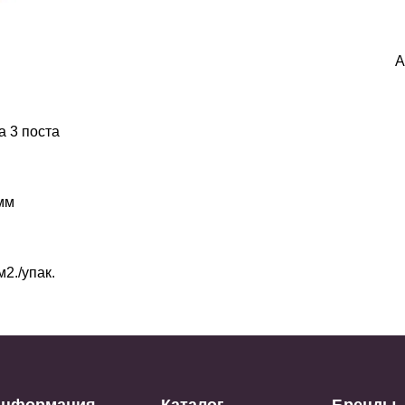
A
а 3 поста
мм
2./упак.