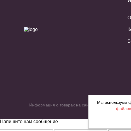
И
О
К
Б
Мы используем ф
Информация о товарах на сайте приведена в целях 
файлов
Напишите нам сообщение