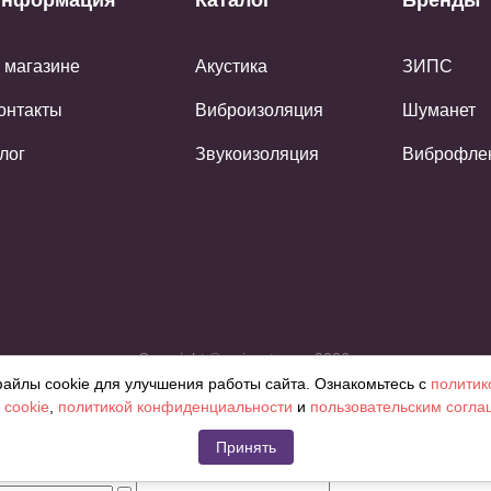
нформация
Каталог
Бренды
 магазине
Акустика
ЗИПС
онтакты
Виброизоляция
Шуманет
лог
Звукоизоляция
Виброфле
Copyright © noisestop.ru 2026.
айлы cookie для улучшения работы сайта. Ознакомьтесь с
политик
ознакомленияя. Фотографии, цвета могут отличаться от фактическ
 cookie
,
политикой конфиденциальности
и
пользовательским согл
Принять