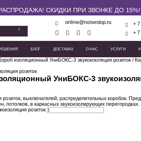
РАСПРОДАЖА! СКИДКИ ПРИ ЗВОНКЕ ДО 15%!
online@noisestop.ru
+ 7
+ 7
 РЕШЕНИЯ
БЛОГ
ДОСТАВКА
О НАС
УСЛУГИ
кие панели
Короб изоляционный УниБОКС-3 звукоизоляция розеток
Акустические звукоизоляционные кабины
Виброизоляционные опоры
Пружинные виброиз
Виброподвесы для гипсока
Виброподвесы для оборуд
Виброподвесы для потолка
/ К
золяционный УниБОКС-3 звукоизоля
 розеток, выключателей, распределительных коробок. Пре
н, потолков, в каркасных звукоизолирующих перегородках.
коизоляция розеток